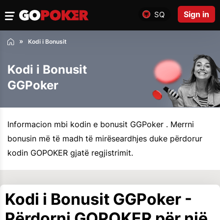
Sign in
SQ
Kodi i Bonusit
Kodi i Bonusit
GGPoker
Informacion mbi kodin e bonusit GGPoker . Merrni
bonusin më të madh të mirëseardhjes duke përdorur
kodin GOPOKER gjatë regjistrimit.
Kodi i Bonusit GGPoker -
Përdorni GOPOKER për një