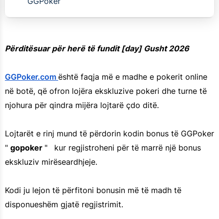
GGPoker
Përditësuar për herë të fundit [day] Gusht 2026
GGPoker.com
është faqja më e madhe e pokerit online
në botë, që ofron lojëra ekskluzive pokeri dhe turne të
njohura për qindra mijëra lojtarë çdo ditë.
Lojtarët e rinj mund të përdorin kodin bonus të GGPoker
"
gopoker
"
kur regjistroheni për të marrë një bonus
ekskluziv mirëseardhjeje.
Kodi ju lejon të përfitoni bonusin më të madh të
disponueshëm gjatë regjistrimit.