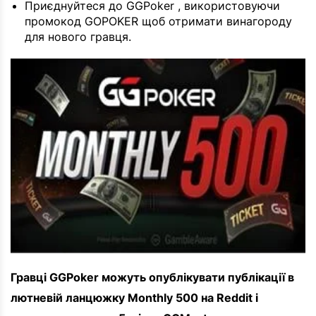
Приєднуйтеся до GGPoker , використовуючи
промокод GOPOKER щоб отримати винагороду
для нового гравця.
Гравці GGPoker можуть опублікувати публікації в
лютневій ланцюжку Monthly 500 на Reddit і