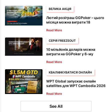
ВЕЛИКА АКЦІЯ
Лютий розіграш GGPoker – цього
місяця можна виграти 18
мільйонів доларів
Read More
СЕРІЯ FREEZEOUT
10 мільйонів доларів можна
виграти на GGPoker у 6-му
ювілейному виданні GG Masters
Read More
КВАЛІФІКУВАТИСЯ ОНЛАЙН
WPT Global запускає онлайн
satellites для WPT Cambodia 2026
Read More
See All