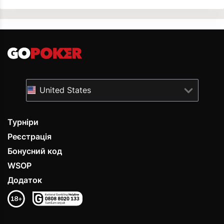
United States
Турніри
Реєстрація
Бонусний код
WSOP
Додаток