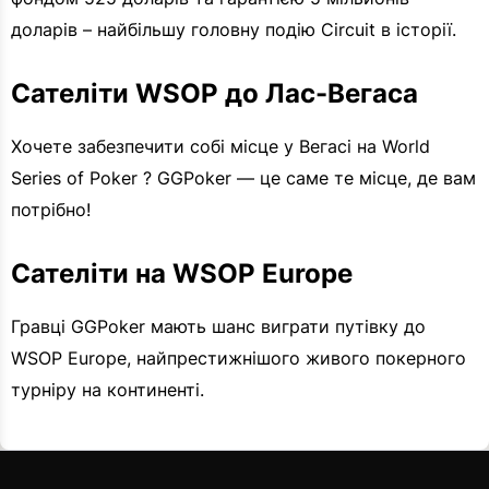
доларів – найбільшу головну подію Circuit в історії.
Сателіти WSOP до Лас-Вегаса
Хочете забезпечити собі місце у Вегасі на World
Series of Poker ? GGPoker — це саме те місце, де вам
потрібно!
Сателіти на WSOP Europe
Гравці GGPoker мають шанс виграти путівку до
WSOP Europe, найпрестижнішого живого покерного
турніру на континенті.