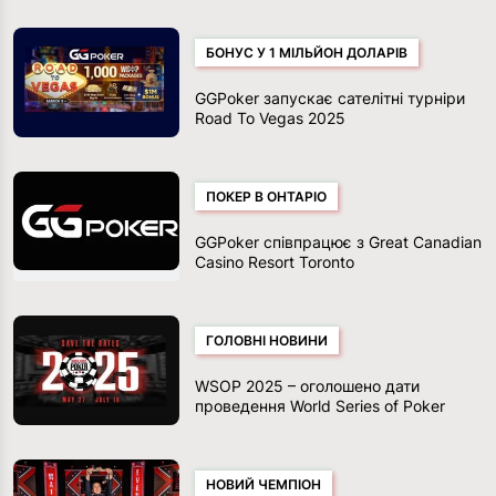
БОНУС У 1 МІЛЬЙОН ДОЛАРІВ
GGPoker запускає сателітні турніри
Road To Vegas 2025
ПОКЕР В ОНТАРІО
GGPoker співпрацює з Great Canadian
Casino Resort Toronto
ГОЛОВНІ НОВИНИ
WSOP 2025 – оголошено дати
проведення World Series of Poker
2025
НОВИЙ ЧЕМПІОН