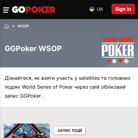
Sign in
UK
WSOP
GGPoker WSOP
Дізнайтеся, як взяти участь у satellites та головних
подіях World Series of Poker через свій обліковий
запис GGPoker .
ЗАПИС ПОДІЇ