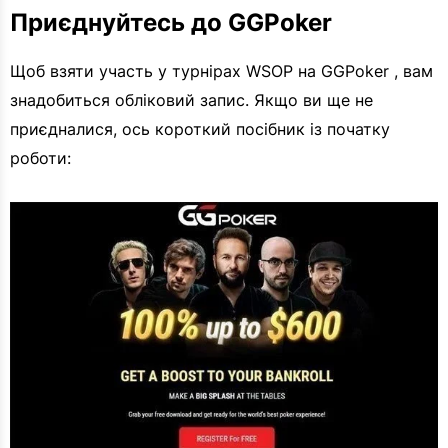
Приєднуйтесь до GGPoker
Щоб взяти участь у турнірах WSOP на GGPoker , вам
знадобиться обліковий запис. Якщо ви ще не
приєдналися, ось короткий посібник із початку
роботи: