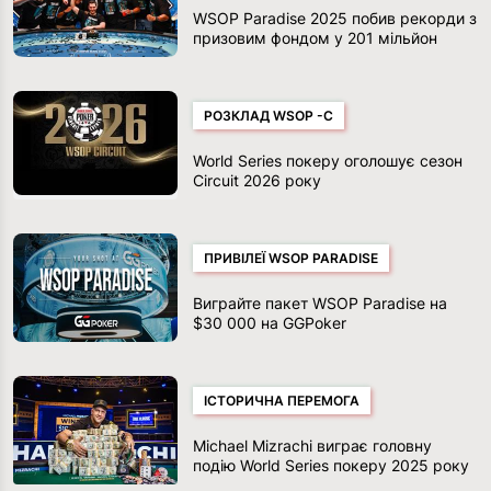
WSOP Paradise 2025 побив рекорди з
призовим фондом у 201 мільйон
доларів
РОЗКЛАД WSOP -C
World Series покеру оголошує сезон
Circuit 2026 року
ПРИВІЛЕЇ WSOP PARADISE
Виграйте пакет WSOP Paradise на
$30 000 на GGPoker
ІСТОРИЧНА ПЕРЕМОГА
Michael Mizrachi виграє головну
подію World Series покеру 2025 року