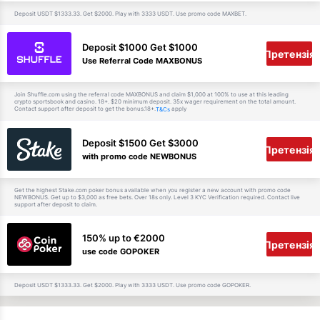
Deposit USDT $1333.33. Get $2000. Play with 3333 USDT. Use promo code MAXBET.
Deposit $1000 Get $1000
Претензія
Use Referral Code MAXBONUS
Join Shuffle.com using the referral code MAXBONUS and claim $1,000 at 100% to use at this leading
crypto sportsbook and casino. 18+. $20 minimum deposit. 35x wager requirement on the total amount.
Contact support after deposit to get the bonus.18+.
apply
T&Cs
Deposit $1500 Get $3000
Претензія
with promo code NEWBONUS
Get the highest Stake.com poker bonus available when you register a new account with promo code
NEWBONUS. Get up to $3,000 as free bets. Over 18s only. Level 3 KYC Verification required. Contact live
support after deposit to claim.
150% up to €2000
Претензія
use code GOPOKER
Deposit USDT $1333.33. Get $2000. Play with 3333 USDT. Use promo code GOPOKER.