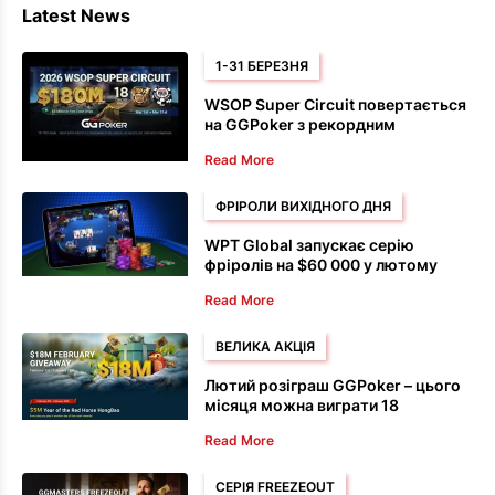
Latest News
1-31 БЕРЕЗНЯ
WSOP Super Circuit повертається
на GGPoker з рекордним
призовим фондом у 180 мільйонів
Read More
доларів
ФРІРОЛИ ВИХІДНОГО ДНЯ
WPT Global запускає серію
фріролів на $60 000 у лютому
Read More
ВЕЛИКА АКЦІЯ
Лютий розіграш GGPoker – цього
місяця можна виграти 18
мільйонів доларів
Read More
СЕРІЯ FREEZEOUT