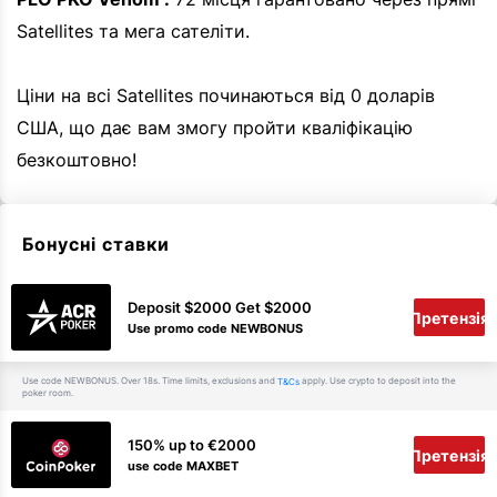
Satellites та мега сателіти.
Ціни на всі Satellites починаються від 0 доларів
США, що дає вам змогу пройти кваліфікацію
безкоштовно!
Бонусні ставки
Deposit $2000 Get $2000
Претензія
Use promo code NEWBONUS
Use code NEWBONUS. Over 18s. Time limits, exclusions and
apply. Use crypto to deposit into the
T&Cs
poker room.
150% up to €2000
Претензія
use code MAXBET