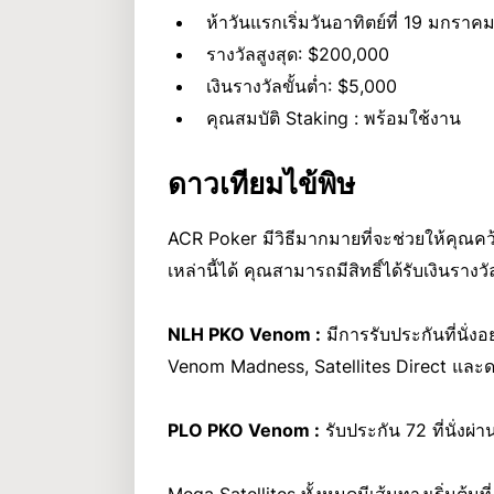
ห้าวันแรกเริ่มวันอาทิตย์ที่ 19 มกราค
รางวัลสูงสุด: $200,000
เงินรางวัลขั้นต่ำ: $5,000
คุณสมบัติ Staking : พร้อมใช้งาน
ดาวเทียมไข้พิษ
ACR Poker มีวิธีมากมายที่จะช่วยให้คุณคว้
เหล่านี้ได้ คุณสามารถมีสิทธิ์ได้รับเงินรางว
NLH PKO Venom :
มีการรับประกันที่นั่งอย
Venom Madness, Satellites Direct และ
PLO PKO Venom :
รับประกัน 72 ที่นั่งผ่