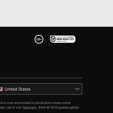
United States
8 or over and located in jurisdictions where online
p, call or visit:
Gamcare
. #Ads © 2026 gopoker.global