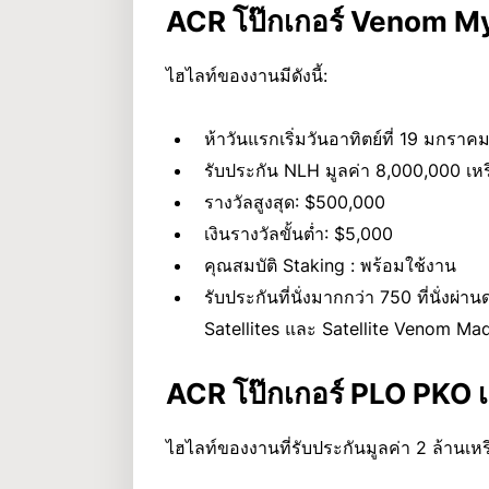
ACR โป๊กเกอร์ Venom M
ไฮไลท์ของงานมีดังนี้:
ห้าวันแรกเริ่มวันอาทิตย์ที่ 19 มกราค
รับประกัน NLH มูลค่า 8,000,000 เหร
รางวัลสูงสุด: $500,000
เงินรางวัลขั้นต่ำ: $5,000
คุณสมบัติ Staking : พร้อมใช้งาน
รับประกันที่นั่งมากกว่า 750 ที่นั่งผ่
Satellites และ Satellite Venom Ma
ACR โป๊กเกอร์ PLO PKO 
ไฮไลท์ของงานที่รับประกันมูลค่า 2 ล้านเหร