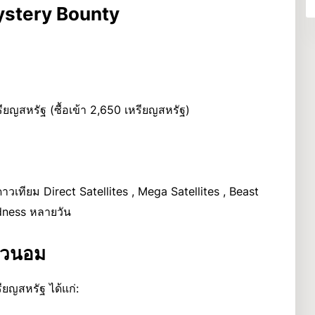
ystery Bounty
ม
ียญสหรัฐ (ซื้อเข้า 2,650 เหรียญสหรัฐ)
านดาวเทียม Direct Satellites , Mega Satellites , Beast
dness หลายวัน
เวนอม
ียญสหรัฐ ได้แก่: