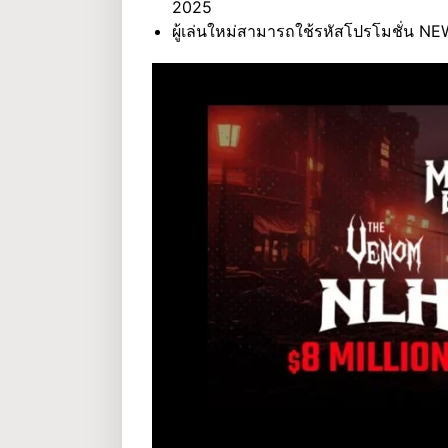
2025
ผู้เล่นใหม่สามารถใช้รหัสโปรโมชั่น NE