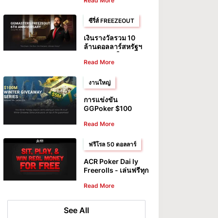
Read More
รับเงินรางวัลรวม 18
ล้านดอลลาร์ในเดือน
นี้
ซีรี่ส์ FREEZEOUT
เงินรางวัลรวม 10
ล้านดอลลาร์สหรัฐฯ
จะถูกชิงชัยในรายการ
Read More
GG Masters ฉลอง
ครบรอบ 6 ปี ที่
GGPoker
งานใหญ่
การแข่งขัน
GGPoker $100
Million Winter
Read More
Giveaway Series จัด
ขึ้นระหว่างวันที่ 14
ธันวาคม - 27
ฟรีโรล 50 ดอลลาร์
มกราคม
ACR Poker Dai ly
Freerolls - เล่นฟรีทุก
วัน
Read More
See All