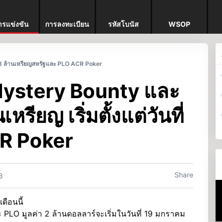
ารแข่งขัน
การลงทะเบียน
รหัสโบนัส
WSOP
 8 ล้านเหรียญสหรัฐและ PLO ACR Poker
Mystery Bounty และ
หรียญ เริ่มตั้งแต่วันที่
CR Poker
Share
8
ดือนนี้
PLO มูลค่า 2 ล้านดอลลาร์จะเริ่มในวันที่ 19 มกราคม