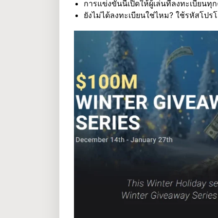
การแข่งขันนี้เปิดให้ผู้เล่นที่ลงทะเบียนทุ
ยังไม่ได้ลงทะเบียนใช่ไหม? ใช้รหัสโปรโ