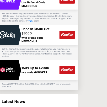
Use Referral Code
MAXBONUS
Join Shuffle.com using the referral code MAXBONUS and claim $1,000 at
100% to use at this leading crypto sportsbook and casino. 18+. $20 minimum
deposit. 35x wager requirement on the total amount. Contact support after
deposit to get the bonus.18+.
apply
T&Cs
Deposit $1500 Get
$3000
เรียกร้อง
with promo code
NEWBONUS
Get the highest Stake.com poker bonus available when you register a new
account with promo code NEWBONUS. Get up to $3,000 as free bets. Over
18s only. Level 3 KYC Verification required. Contact live support after deposit
to claim.
150% up to €2000
เรียกร้อง
use code GOPOKER
Deposit USDT $1333.33. Get $2000. Play with 3333 USDT. Use promo code
GOPOKER.
Latest News