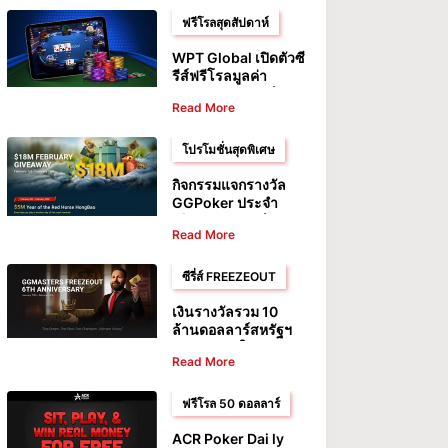
ฟรีโรลสุดสัปดาห์
WPT Global เปิดตัวซี
รีส์ฟรีโรลมูลค่า
60,000 ดอลลาร์
Read More
สำหรับเดือน
กุมภาพันธ์
โปรโมชั่นสุดพิเศษ
กิจกรรมแจกรางวัล
GGPoker ประจำ
เดือนกุมภาพันธ์ - ลุ้น
Read More
รับเงินรางวัลรวม 18
ล้านดอลลาร์ในเดือน
นี้
ซีรี่ส์ FREEZEOUT
เงินรางวัลรวม 10
ล้านดอลลาร์สหรัฐฯ
จะถูกชิงชัยในรายการ
Read More
GG Masters ฉลอง
ครบรอบ 6 ปี ที่
GGPoker
ฟรีโรล 50 ดอลลาร์
ACR Poker Dai ly