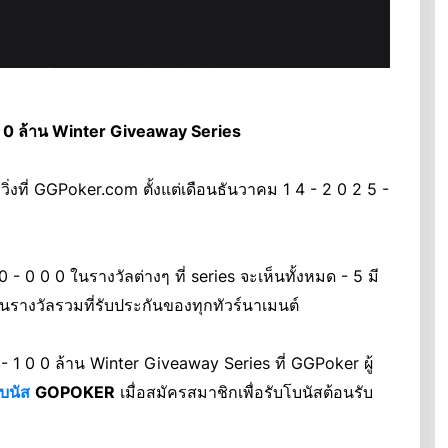
 0 ล้าน Winter Giveaway Series
งที่ GGPoker.com ตั้งแต่เดือนธันวาคม 1 4 - 2 0 2 5 -
 0 - 0 0 0 ในรางวัลต่างๆ ที่ series จะเห็นทั้งหมด - 5 มี
ินรางวัลรวมที่รับประกันของทุกทัวร์นาเมนต์
 - 1 0 0 ล้าน Winter Giveaway Series ที่ GGPoker ผู้
บนัส
GOPOKER
เมื่อสมัครสมาชิกเพื่อรับโบนัสต้อนรับ