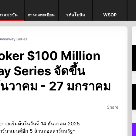
ารแข่งขัน
การลงทะเบียน
รหัสโบนัส
WSOP
Giveaway Series
oker $100 Million
 Series จัดขึ้น
 ธันวาคม - 27 มกราคม
Share
จะเริ่มต้นในวันที่ 14 ธันวาคม 2025
วร์นาเมนต์อีก 5 ล้านดอลลาร์สหรัฐฯ