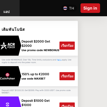
Sign in
TH
แอป
เดิมพันโบนัส
Deposit $2000 Get
เรียกร้อง
$2000
Use promo code NEWBONUS
Use code NEWBONUS. Over 18s. Time limits, exclusions and
apply. Use
T&Cs
crypto to deposit into the poker room.
150% up to €2000
เรียกร้อง
use code MAXBET
Deposit USDT $1333.33. Get $2000. Play with 3333 USDT. Use promo code
MAXBET.
Deposit $1000 Get
$1000
เรียกร้อง