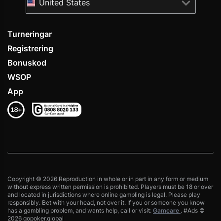
United States
Turneringar
Registrering
Bonuskod
WSOP
App
Copyright © 2026 Reproduction in whole or in part in any form or medium
without express written permission is prohibited. Players must be 18 or over
and located in jurisdictions where online gambling is legal. Please play
responsibly. Bet with your head, not over it. If you or someone you know
has a gambling problem, and wants help, call or visit:
Gamcare
. #Ads ©
2026 gopoker.global