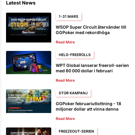
Latest News
1-31 MARS
WSOP Super Circuit återvänder till
GGPoker med rekordhöga
prispotten på 180 miljoner dollar
Read More
HELG-FREEROLLS
WPT Global lanserar freeroll-serien
med 60 000 dollar i februari
Read More
STOR KAMPANJ
GGPoker februariutlottning - 18
miljoner dollar att vinna denna
månad
Read More
FREEZEOUT-SERIEN