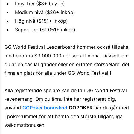
Low Tier ($3+ buy-in)
Medium nivå ($26+ inköp)
Hög nivå ($151+ inköp)
Super Tier ($1 051+ inköp)
GG World Festival Leaderboard kommer också tillbaka,
med enorma $3 000 000 i priser att vinna. Oavsett om
du är en casual grinder eller en erfaren storspelare, det
finns en plats för alla under GG World Festival !
Alla registrerade spelare kan delta i GG World Festival
-evenemang. Om du ännu inte har registrerat dig,
använd
GGPoker bonuskod
GOPOKER
när du går med
i pokerrummet för att hämta den största tillgängliga
välkomstbonusen.