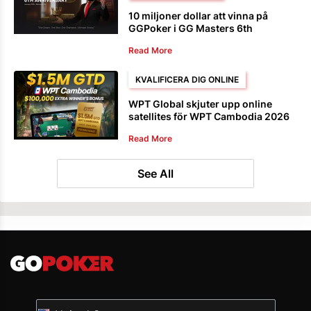
10 miljoner dollar att vinna på
GGPoker i GG Masters 6th
Anniversary Edition
Read More
KVALIFICERA DIG ONLINE
WPT Global skjuter upp online
satellites för WPT Cambodia 2026
Read More
See All