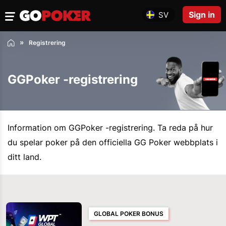
Sign in
SV
Registrering
GGPoker -registrering
Information om GGPoker -registrering. Ta reda på hur
du spelar poker på den officiella GG Poker webbplats i
ditt land.
GLOBAL POKER BONUS