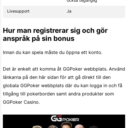
också tillgänglig
Livesupport
Ja
Hur man registrerar sig och gör
anspråk på sin bonus
Innan du kan spela måste du öppna ett konto.
Det är enkelt att komma åt GGPoker webbplats. Använd
länkarna på den här sidan för att gå direkt till den
globala GGPoker webbplats där du kan logga in och få
tillgång till pokerborden samt andra produkter som
GGPoker Casino.