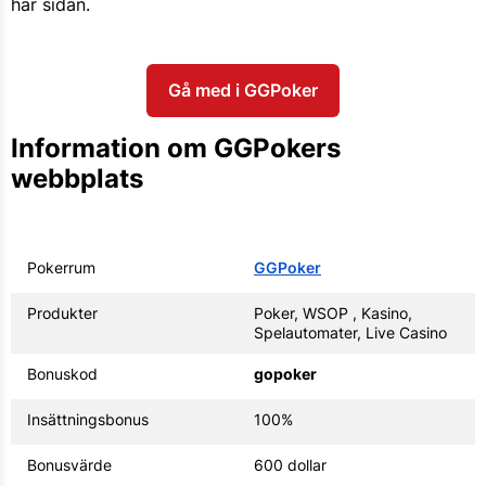
här sidan.
Gå med i GGPoker
Information om GGPokers
webbplats
Pokerrum
GGPoker
Produkter
Poker, WSOP , Kasino,
Spelautomater, Live Casino
Bonuskod
gopoker
Insättningsbonus
100%
Bonusvärde
600 dollar