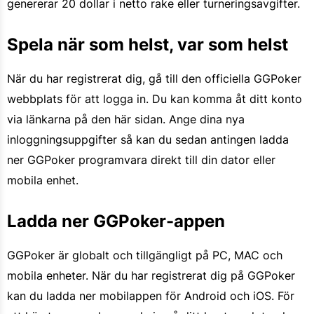
genererar 20 dollar i netto rake eller turneringsavgifter.
Spela när som helst, var som helst
När du har registrerat dig, gå till den officiella GGPoker
webbplats för att logga in. Du kan komma åt ditt konto
via länkarna på den här sidan. Ange dina nya
inloggningsuppgifter så kan du sedan antingen ladda
ner GGPoker programvara direkt till din dator eller
mobila enhet.
Ladda ner GGPoker-appen
GGPoker är globalt och tillgängligt på PC, MAC och
mobila enheter. När du har registrerat dig på GGPoker
kan du ladda ner mobilappen för Android och iOS. För