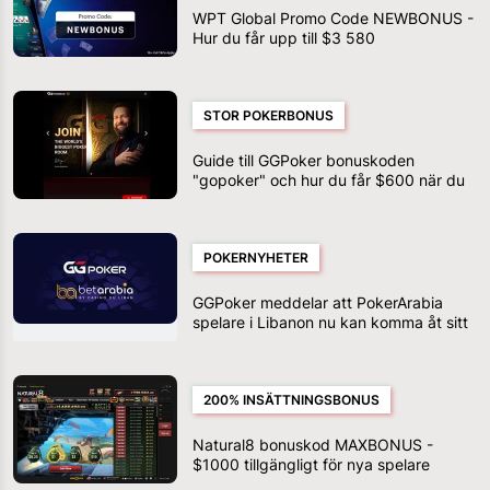
WPT Global Promo Code NEWBONUS -
Hur du får upp till $3 580
välkomstbonus
STOR POKERBONUS
Guide till GGPoker bonuskoden
"gopoker" och hur du får $600 när du
registrerar dig
POKERNYHETER
GGPoker meddelar att PokerArabia
spelare i Libanon nu kan komma åt sitt
pokerrum
200% INSÄTTNINGSBONUS
Natural8 bonuskod MAXBONUS -
$1000 tillgängligt för nya spelare