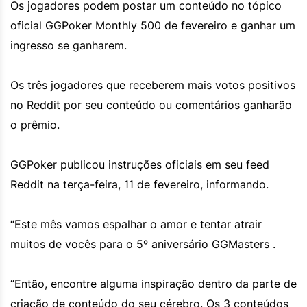
Os jogadores podem postar um conteúdo no tópico
oficial GGPoker Monthly 500 de fevereiro e ganhar um
ingresso se ganharem.
Os três jogadores que receberem mais votos positivos
no Reddit por seu conteúdo ou comentários ganharão
o prêmio.
GGPoker publicou instruções oficiais em seu feed
Reddit na terça-feira, 11 de fevereiro, informando.
“Este mês vamos espalhar o amor e tentar atrair
muitos de vocês para o 5º aniversário GGMasters .
“Então, encontre alguma inspiração dentro da parte de
criação de conteúdo do seu cérebro. Os 3 conteúdos