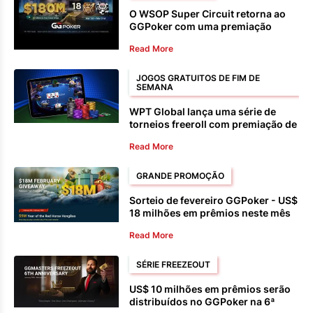
O WSOP Super Circuit retorna ao
GGPoker com uma premiação
recorde de US$ 180 milhões.
Read More
JOGOS GRATUITOS DE FIM DE
SEMANA
WPT Global lança uma série de
torneios freeroll com premiação de
US$ 60.000 em fevereiro.
Read More
GRANDE PROMOÇÃO
Sorteio de fevereiro GGPoker - US$
18 milhões em prêmios neste mês
Read More
SÉRIE FREEZEOUT
US$ 10 milhões em prêmios serão
distribuídos no GGPoker na 6ª