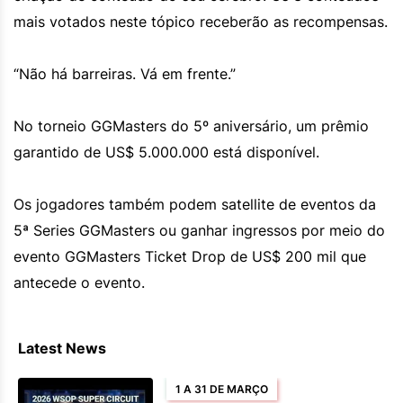
mais votados neste tópico receberão as recompensas.
“Não há barreiras. Vá em frente.”
No torneio GGMasters do 5º aniversário, um prêmio
garantido de US$ 5.000.000 está disponível.
Os jogadores também podem satellite de eventos da
5ª Series GGMasters ou ganhar ingressos por meio do
evento GGMasters Ticket Drop de US$ 200 mil que
antecede o evento.
Latest News
1 A 31 DE MARÇO