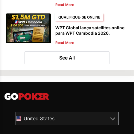
edição de aniversário GG Masters
Read More
QUALIFIQUE-SE ONLINE
WPT Global lança satellites online
para WPT Cambodia 2026.
Read More
See All
United States