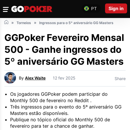
Sign in
PT
Torneios
Ingressos para o 5º aniversário GG Masters
GGPoker Fevereiro Mensal
500 - Ganhe ingressos do
5º aniversário GG Masters
By
Alex Waite
12 fev 2025
Share
Os jogadores GGPoker podem participar do
Monthly 500 de fevereiro no Reddit .
Três ingressos para o evento do 5º aniversário GG
Masters estão disponíveis.
Publique no tópico oficial do Monthly 500 de
fevereiro para ter a chance de ganhar.