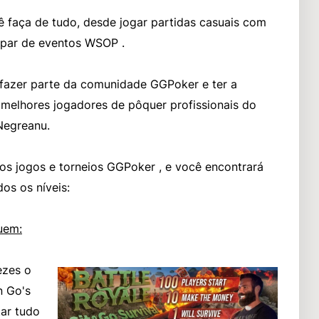
 faça de tudo, desde jogar partidas casuais com
ipar de eventos WSOP .
 fazer parte da comunidade GGPoker e ter a
melhores jogadores de pôquer profissionais do
Negreanu.
 os jogos e torneios GGPoker , e você encontrará
os os níveis:
luem:
ezes o
n Go's
tar tudo