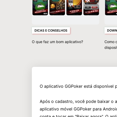
DICAS E CONSELHOS
DOWN
O que faz um bom aplicativo?
Como o
disposi
O aplicativo GGPoker está disponível 
Após o cadastro, você pode baixar o a
aplicativo móvel GGPoker para Android 
conta e tocar em "Baixar agora". O ap