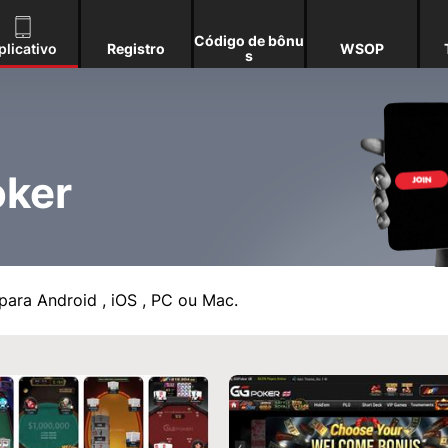
Código de bônu
plicativo
Registro
WSOP
s
oker
para Android , iOS , PC ou Mac.