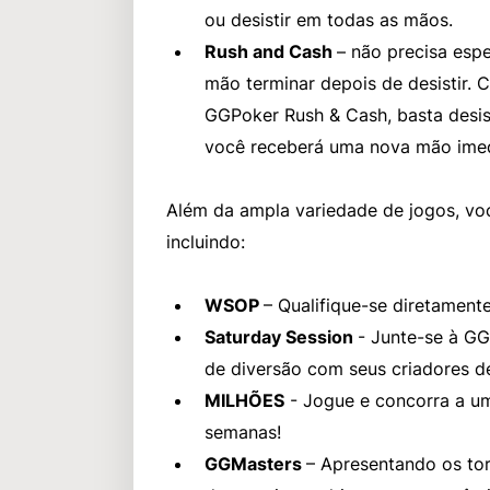
ou desistir em todas as mãos.
Rush and Cash
– não precisa espe
mão terminar depois de desistir.
GGPoker Rush & Cash, basta desist
você receberá uma nova mão ime
Além da ampla variedade de jogos, voc
incluindo:
WSOP
– Qualifique-se diretament
Saturday Session
- Junte-se à GG
de diversão com seus criadores d
MILHÕES
- Jogue e concorra a u
semanas!
GGMasters
– Apresentando os tor