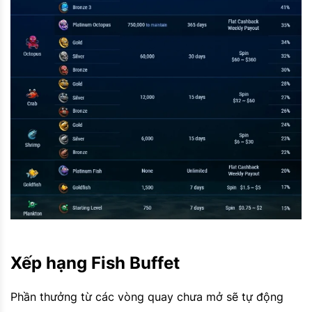
Xếp hạng Fish Buffet
Phần thưởng từ các vòng quay chưa mở sẽ tự động