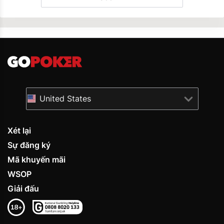
United States
Xét lại
Sự đăng ký
Mã khuyến mãi
WSOP
Giải đấu