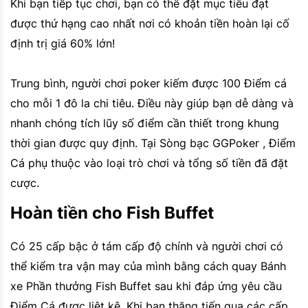
Khi bạn tiếp tục chơi, bạn có thể đặt mục tiêu đạt
được thứ hạng cao nhất nơi có khoản tiền hoàn lại cố
định trị giá 60% lớn!
Trung bình, người chơi poker kiếm được 100 Điểm cá
cho mỗi 1 đô la chi tiêu. Điều này giúp bạn dễ dàng và
nhanh chóng tích lũy số điểm cần thiết trong khung
thời gian được quy định. Tại Sòng bạc GGPoker , Điểm
Cá phụ thuộc vào loại trò chơi và tổng số tiền đã đặt
cược.
Hoàn tiền cho Fish Buffet
Có 25 cấp bậc ở tám cấp độ chính và người chơi có
thể kiểm tra vận may của mình bằng cách quay Bánh
xe Phần thưởng Fish Buffet sau khi đáp ứng yêu cầu
Điểm Cá được liệt kê. Khi bạn thăng tiến qua các cấp