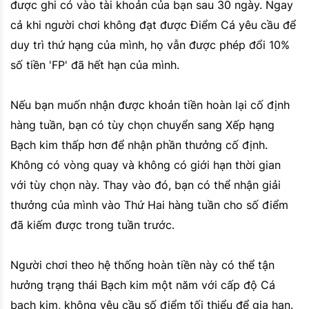
được ghi có vào tài khoản của bạn sau 30 ngày. Ngay
cả khi người chơi không đạt được Điểm Cá yêu cầu để
duy trì thứ hạng của mình, họ vẫn được phép đổi 10%
số tiền 'FP' đã hết hạn của mình.
Nếu bạn muốn nhận được khoản tiền hoàn lại cố định
hàng tuần, bạn có tùy chọn chuyển sang Xếp hạng
Bạch kim thấp hơn để nhận phần thưởng cố định.
Không có vòng quay và không có giới hạn thời gian
với tùy chọn này. Thay vào đó, bạn có thể nhận giải
thưởng của mình vào Thứ Hai hàng tuần cho số điểm
đã kiếm được trong tuần trước.
Người chơi theo hệ thống hoàn tiền này có thể tận
hưởng trạng thái Bạch kim một năm với cấp độ Cá
bạch kim, không yêu cầu số điểm tối thiểu để gia hạn.