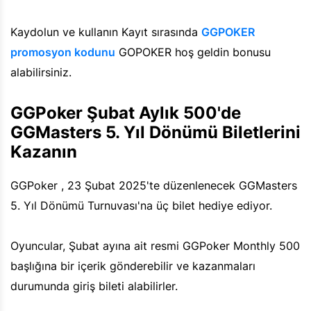
Kaydolun ve kullanın Kayıt sırasında
GGPOKER
promosyon kodunu
GOPOKER hoş geldin bonusu
alabilirsiniz.
GGPoker Şubat Aylık 500'de
GGMasters 5. Yıl Dönümü Biletlerini
Kazanın
GGPoker , 23 Şubat 2025'te düzenlenecek GGMasters
5. Yıl Dönümü Turnuvası'na üç bilet hediye ediyor.
Oyuncular, Şubat ayına ait resmi GGPoker Monthly 500
başlığına bir içerik gönderebilir ve kazanmaları
durumunda giriş bileti alabilirler.