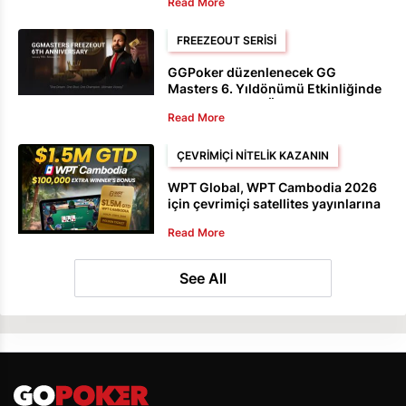
Read More
FREEZEOUT SERISI
GGPoker düzenlenecek GG
Masters 6. Yıldönümü Etkinliğinde
10 Milyon Dolar Ödül Dağıtılacak
Read More
ÇEVRIMIÇI NITELIK KAZANIN
WPT Global, WPT Cambodia 2026
için çevrimiçi satellites yayınlarına
başladı.
Read More
See All