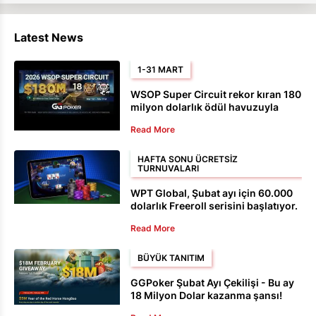
Latest News
1-31 MART
WSOP Super Circuit rekor kıran 180
milyon dolarlık ödül havuzuyla
GGPoker'a geri dönüyor.
Read More
HAFTA SONU ÜCRETSIZ
TURNUVALARI
WPT Global, Şubat ayı için 60.000
dolarlık Freeroll serisini başlatıyor.
Read More
BÜYÜK TANITIM
GGPoker Şubat Ayı Çekilişi - Bu ay
18 Milyon Dolar kazanma şansı!