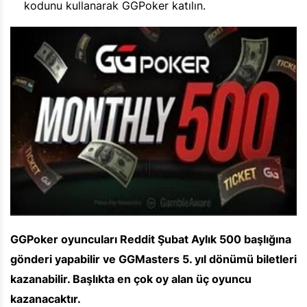
kodunu kullanarak GGPoker katılın.
GGPoker oyuncuları Reddit Şubat Aylık 500 başlığına
gönderi yapabilir ve GGMasters 5. yıl dönümü biletleri
kazanabilir. Başlıkta en çok oy alan üç oyuncu
kazanacaktır.