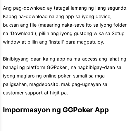
Ang pag-download ay tatagal lamang ng ilang segundo.
Kapag na-download na ang app sa iyong device,
buksan ang file (maaaring naka-save ito sa iyong folder
na 'Download'), piliin ang iyong gustong wika sa Setup
window at piliin ang 'Install' para magpatuloy.
Binibigyang-daan ka ng app na ma-access ang lahat ng
bahagi ng platform GGPoker , na nagbibigay-daan sa
iyong maglaro ng online poker, sumali sa mga
paligsahan, magdeposito, makipag-ugnayan sa
customer support at higit pa.
Impormasyon ng GGPoker App