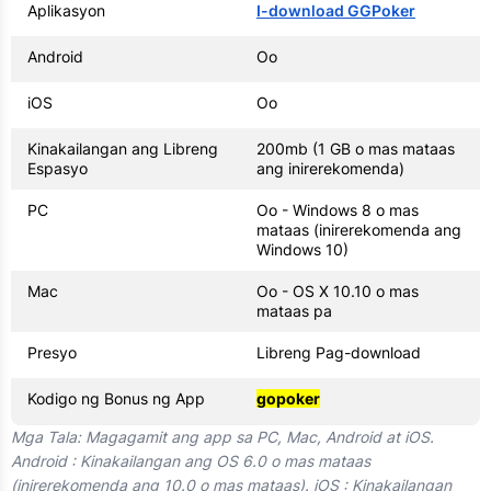
Aplikasyon
I-download GGPoker
Android
Oo
iOS
Oo
Kinakailangan ang Libreng
200mb (1 GB o mas mataas
Espasyo
ang inirerekomenda)
PC
Oo - Windows 8 o mas
mataas (inirerekomenda ang
Windows 10)
Mac
Oo - OS X 10.10 o mas
mataas pa
Presyo
Libreng Pag-download
Kodigo ng Bonus ng App
gopoker
Mga Tala: Magagamit ang app sa PC, Mac, Android at iOS.
Android : Kinakailangan ang OS 6.0 o mas mataas
(inirerekomenda ang 10.0 o mas mataas). iOS : Kinakailangan