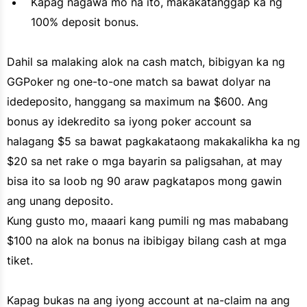
Kapag nagawa mo na ito, makakatanggap ka ng
100% deposit bonus.
Dahil sa malaking alok na cash match, bibigyan ka ng
GGPoker ng one-to-one match sa bawat dolyar na
idedeposito, hanggang sa maximum na $600. Ang
bonus ay idekredito sa iyong poker account sa
halagang $5 sa bawat pagkakataong makakalikha ka ng
$20 sa net rake o mga bayarin sa paligsahan, at may
bisa ito sa loob ng 90 araw pagkatapos mong gawin
ang unang deposito.
Kung gusto mo, maaari kang pumili ng mas mababang
$100 na alok na bonus na ibibigay bilang cash at mga
tiket.
Kapag bukas na ang iyong account at na-claim na ang