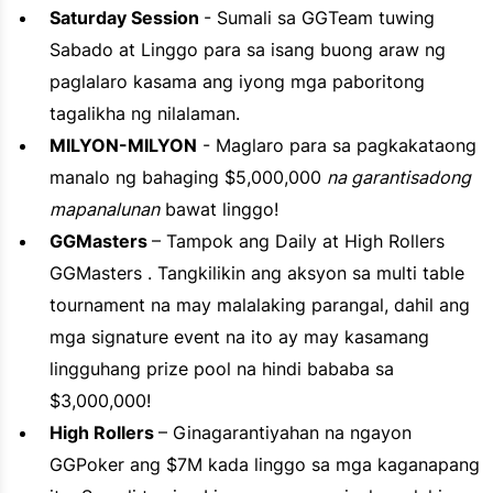
Saturday Session
- Sumali sa GGTeam tuwing
Sabado at Linggo para sa isang buong araw ng
paglalaro kasama ang iyong mga paboritong
tagalikha ng nilalaman.
MILYON-MILYON
- Maglaro para sa pagkakataong
manalo ng bahaging $5,000,000
na garantisadong
mapanalunan
bawat linggo!
GGMasters
– Tampok ang Daily at High Rollers
GGMasters . Tangkilikin ang aksyon sa multi table
tournament na may malalaking parangal, dahil ang
mga signature event na ito ay may kasamang
lingguhang prize pool na hindi bababa sa
$3,000,000!
High Rollers
– Ginagarantiyahan na ngayon
GGPoker ang $7M kada linggo sa mga kaganapang