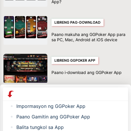
App?
LIBRENG PAG-DOWNLOAD
Paano makuha ang GGPoker App para
sa PC, Mac, Android at iOS device
LIBRENG GGPOKER APP
Paano i-download ang GGPoker App
Impormasyon ng GGPoker App
Paano Gamitin ang GGPoker App
Balita tungkol sa App