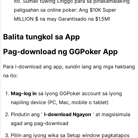
ito. Sumali tuwing Linggo para sa pinakamalaking
paligsahan sa online poker: Ang $10K Super
MILLION $ na may Garantisado na $1.5M!
Balita tungkol sa App
Pag-download ng GGPoker App
Para i-download ang app, sundin lang ang mga hakbang
na ito:
Mag-log in
sa iyong GGPoker account sa iyong
napiling device (PC, Mac, mobile o tablet)
Pindutin ang '
I-download Ngayon
' at magsisimula
agad ang pag-download
Piliin ang iyong wika sa Setup window pagkatapos