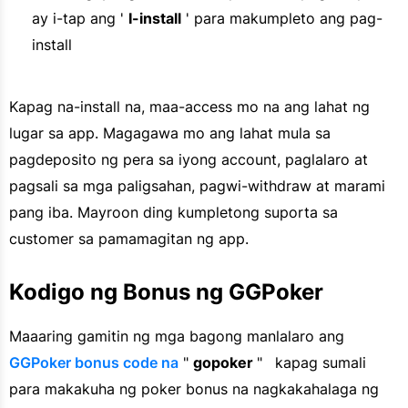
ay i-tap ang '
I-install
' para makumpleto ang pag-
install
Kapag na-install na, maa-access mo na ang lahat ng
lugar sa app. Magagawa mo ang lahat mula sa
pagdeposito ng pera sa iyong account, paglalaro at
pagsali sa mga paligsahan, pagwi-withdraw at marami
pang iba. Mayroon ding kumpletong suporta sa
customer sa pamamagitan ng app.
Kodigo ng Bonus ng GGPoker
Maaaring gamitin ng mga bagong manlalaro ang
GGPoker bonus code na
"
gopoker
"
kapag sumali
para makakuha ng poker bonus na nagkakahalaga ng