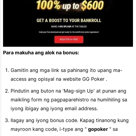
Para makuha ang alok na bonus:
Gamitin ang mga link sa pahinang ito upang ma-
access ang opisyal na website GG Poker .
Pindutin ang buton na 'Mag-sign Up' at punan ang
maikling form ng pagpaparehistro na humihiling sa
iyong ibigay ang iyong email address.
Ilagay ang iyong bonus code. Kapag tinanong kung
mayroon kang code, i-type ang "
gopoker
" sa