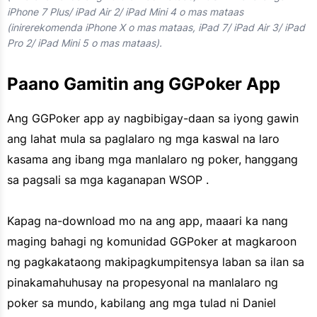
iPhone 7 Plus/ iPad Air 2/ iPad Mini 4 o mas mataas
(inirerekomenda iPhone X o mas mataas, iPad 7/ iPad Air 3/ iPad
Pro 2/ iPad Mini 5 o mas mataas).
Paano Gamitin ang GGPoker App
Ang GGPoker app ay nagbibigay-daan sa iyong gawin
ang lahat mula sa paglalaro ng mga kaswal na laro
kasama ang ibang mga manlalaro ng poker, hanggang
sa pagsali sa mga kaganapan WSOP .
Kapag na-download mo na ang app, maaari ka nang
maging bahagi ng komunidad GGPoker at magkaroon
ng pagkakataong makipagkumpitensya laban sa ilan sa
pinakamahuhusay na propesyonal na manlalaro ng
poker sa mundo, kabilang ang mga tulad ni Daniel