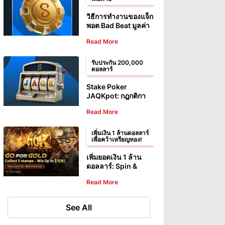
ล้านดอลลาร์สหรัฐฯ
วิธีการทำงานของแจ็ก
พอต Bad Beat มูลค่า
1,000,000 ดอลลาร์
Read More
ใน Stake Poker
รับประกัน 200,000
ดอลลาร์
Stake Poker
JAQKpot: กฎกติกา
ตัวคูณรางวัล และขีด
Read More
จำกัดของโต๊ะ
เพิ่มเงิน 1 ล้านดอลลาร์
เพื่อคว้าเหรียญทอง!
เพิ่มยอดเงิน 1 ล้าน
ดอลลาร์: Spin &
Gold
Read More
See All