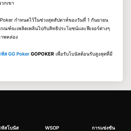
พวกเขา
oker กำหนดไว้ในช่วงสุดสัปดาห์ของวันที่ 1 กันยายน
นเกณฑ์จะเพลิดเพลินไปกับสิทธิประโยชน์และฟีเจอร์ต่างๆ
าพคล่อง
รหัส GG Poker
GOPOKER
เพื่อรับโบนัสต้อนรับสูงสุดที่มี
รหัสโบนัส
WSOP
การแข่งขัน