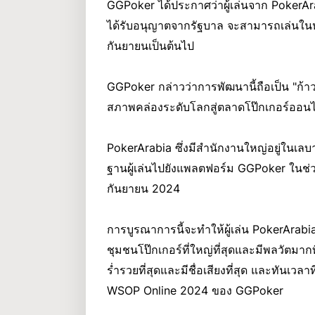
GGPoker ได้ประกาศว่าผู้เล่นจาก PokerAr
ได้รับอนุญาตจากรัฐบาล จะสามารถเล่นในห้อ
กันยายนเป็นต้นไป
GGPoker กล่าวว่าการพัฒนานี้ถือเป็น "ก้าว
สภาพคล่องระดับโลกสู่ตลาดโป๊กเกอร์ออนไ
PokerArabia ซึ่งมีสำนักงานใหญ่อยู่ในเ
ฐานผู้เล่นไปยังแพลตฟอร์ม GGPoker ในช่ว
กันยายน 2024
การบูรณาการนี้จะทำให้ผู้เล่น PokerArabi
ชุมชนโป๊กเกอร์ที่ใหญ่ที่สุดและมีพลวัตมากที
ร่ำรวยที่สุดและมีชื่อเสียงที่สุด และทันเวลา
WSOP Online 2024 ของ GGPoker