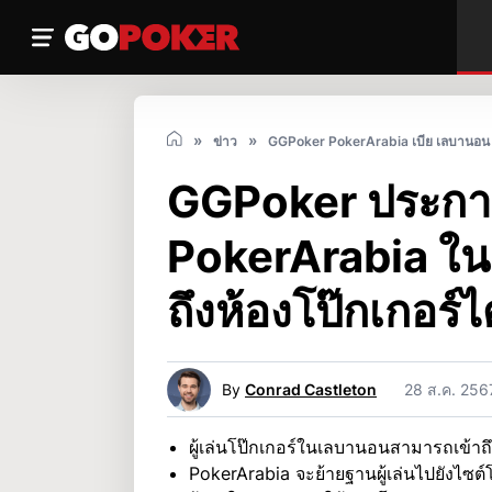
ข่าว
GGPoker PokerArabia เบีย เลบานอน
GGPoker ประกาศว
PokerArabia ใ
ถึงห้องโป๊กเกอร์ไ
By
Conrad Castleton
28 ส.ค. 256
ผู้เล่นโป๊กเกอร์ในเลบานอนสามารถเข้าถ
PokerArabia จะย้ายฐานผู้เล่นไปยังไซต์