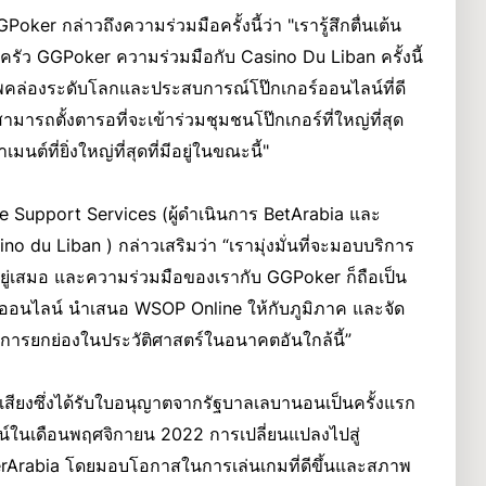
er กล่าวถึงความร่วมมือครั้งนี้ว่า "เรารู้สึกตื่นเต้น
รอบครัว GGPoker ความร่วมมือกับ Casino Du Liban ครั้งนี้
คล่องระดับโลกและประสบการณ์โป๊กเกอร์ออนไลน์ที่ดี
นสามารถตั้งตารอที่จะเข้าร่วมชุมชนโป๊กเกอร์ที่ใหญ่ที่สุด
ต์ที่ยิ่งใหญ่ที่สุดที่มีอยู่ในขณะนี้"
 Support Services (ผู้ดำเนินการ BetArabia และ
 du Liban ) กล่าวเสริมว่า “เรามุ่งมั่นที่จะมอบบริการ
าอยู่เสมอ และความร่วมมือของเรากับ GGPoker ก็ถือเป็น
ตัวออนไลน์ นำเสนอ WSOP Online ให้กับภูมิภาค และจัด
บการยกย่องในประวัติศาสตร์ในอนาคตอันใกล้นี้”
อเสียงซึ่งได้รับใบอนุญาตจากรัฐบาลเลบานอนเป็นครั้งแรก
น์ในเดือนพฤศจิกายน 2022 การเปลี่ยนแปลงไปสู่
kerArabia โดยมอบโอกาสในการเล่นเกมที่ดีขึ้นและสภาพ