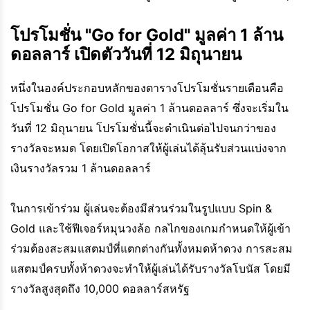
โปรโมชั่น "Go for Gold" มูลค่า 1 ล้าน
ดอลลาร์ เปิดตัววันที่ 12 มิถุนายน
หนึ่งในองค์ประกอบหลักของตารางโปรโมชั่นรายเดือนคือ
โปรโมชั่น Go for Gold มูลค่า 1 ล้านดอลลาร์ ซึ่งจะเริ่มใน
วันที่ 12 มิถุนายน โปรโมชั่นนี้จะดำเนินต่อไปจนกว่าของ
รางวัลจะหมด โดยเปิดโอกาสให้ผู้เล่นได้ลุ้นรับส่วนแบ่งจาก
เงินรางวัลรวม 1 ล้านดอลลาร์
ในการเข้าร่วม ผู้เล่นจะต้องมีส่วนร่วมในรูปแบบ Spin &
Gold และใช้ฟีเจอร์หมุนวงล้อ กลไกของเกมกำหนดให้ผู้เข้า
ร่วมต้องสะสมแสตมป์ที่แตกต่างกันทั้งหมดห้าดวง การสะสม
แสตมป์ครบทั้งห้าดวงจะทำให้ผู้เล่นได้รับรางวัลโบนัส โดยมี
รางวัลสูงสุดถึง 10,000 ดอลลาร์สหรัฐ