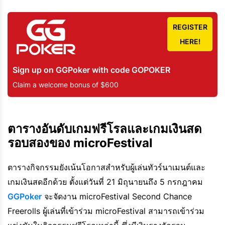
REGISTER
HERE!
Sign up on GGPoker with code GOPOKER
Claim a welcome bonus of $600
ตารางอันดับเกมฟรีโรลและเกมเงินสด
รอบสองของ microFestival
ตารางกิจกรรมยังเน้นโอกาสสำหรับผู้เล่นทัวร์นาเมนต์และ
เกมเงินสดอีกด้วย ตั้งแต่วันที่ 21 มิถุนายนถึง 5 กรกฎาคม
GGPoker
จะจัดงาน microFestival Second Chance
Freerolls ผู้เล่นที่เข้าร่วม microFestival สามารถเข้าร่วม