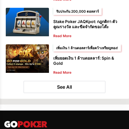
รับประกัน 200,000 ดอลลาร์
Stake Poker JAQKpot: กฎกติกา ตัว
คูณรางวัล และขีดจำกัดของโต๊ะ
Read More
เพิ่มเงิน 1 ล้านดอลลาร์เพื่อคว้าเหรียญทอง!
เพิ่มยอดเงิน 1 ล้านดอลลาร์: Spin &
Gold
Read More
See All