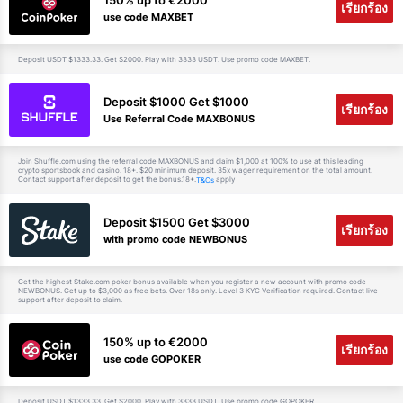
150% up to €2000
เรียกร้อง
use code MAXBET
Deposit USDT $1333.33. Get $2000. Play with 3333 USDT. Use promo code MAXBET.
Deposit $1000 Get $1000
เรียกร้อง
Use Referral Code MAXBONUS
Join Shuffle.com using the referral code MAXBONUS and claim $1,000 at 100% to use at this leading
crypto sportsbook and casino. 18+. $20 minimum deposit. 35x wager requirement on the total amount.
Contact support after deposit to get the bonus.18+.
apply
T&Cs
Deposit $1500 Get $3000
เรียกร้อง
with promo code NEWBONUS
Get the highest Stake.com poker bonus available when you register a new account with promo code
NEWBONUS. Get up to $3,000 as free bets. Over 18s only. Level 3 KYC Verification required. Contact live
support after deposit to claim.
150% up to €2000
เรียกร้อง
use code GOPOKER
Deposit USDT $1333.33. Get $2000. Play with 3333 USDT. Use promo code GOPOKER.