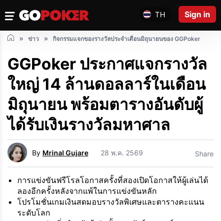
Sign in
TH
ข่าว
กิจกรรมแจกของรางวัลประจำเดือนมิถุนายนของ GGPoker
GGPoker ประกาศแจกรางวัล
ใหญ่ 14 ล้านดอลลาร์ในเดือน
มิถุนายน พร้อมตารางอันดับผู้
ได้รับเงินรางวัลมหาศาล
By
Mrinal Gujare
28 พ.ค. 2569
Share
การแข่งขันฟรีโรลโอกาสครั้งที่สองเปิดโอกาสให้ผู้เล่นได้
ลองอีกครั้งหลังจากแพ้ในการแข่งขันหลัก
โปรโมชั่นเกมเงินสดมอบรางวัลพิเศษและตารางคะแนน
ระดับโลก