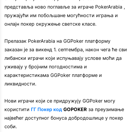
представља ново поглавље за играче PokerArabia ,
пружајући им побољшане могућности играња и
онлајн покер окружење светске класе.
Прелазак PokerArabia на GGPoker платформу
заказан је за викенд 1. септембра, након чега ће сви
либански играчи који испуњавају услове моћи да
уживају у бројним погодностима и
карактеристикама GGPoker платформе и
ликвидности.
Нови играчи који се придружују GGPoker могу
користити
ГГ Покер код
GOPOKER
за преузимање
највећег доступног бонуса добродошлице у покер
соби.