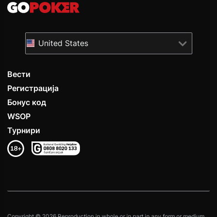
United States
Вести
Регистрација
Бонус код
WSOP
Турнири
Copyright © 2026 Reproduction in whole or in part in any form or medium