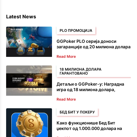
Latest News
PLO ПРОМОЦИЈА
GGPoker PLO серија доноси
загаранције од 20 милиона долара
током августовског фестивала
Read More
18 МИЛИОНА ДОЛАРА
ГАРАНТОВАНО
Детаљи о GGPoker-у: Наградна
игра од 18 милиона долара,
укључујући наградни фонд од 13
Read More
милиона долара за кеш игре
БЕД БИТ У ПОКЕРУ
Како функционише Бед Бит
џекпот од 1.000.000 долара на
Stake Poker