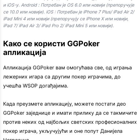
и iOS-у. Android : Потребан је OS 6.0 или новији (препоручује
се 10.0 или новији). iOS : Потребан је iPhone 7 Plus/ iPad Air 2/
iPad Mini 4 или новији (препоручују се iPhone X или новији,
iPad 7/ iPad Air 3/ iPad Pro 2/ iPad Mini 5 или новији).
Како се користи GGPoker
апликација
Апликација GGPoker вам омогућава све, од играња
лежерних игара са другим покер играчима, до
учешћа WSOP догађајима.
Када преузмете апликацију, можете постати део
GGPoker заједнице и имати прилику да се такмичите
против неких од најбољих светских професионалних
покер играча, укључујући и оне попут Данијела