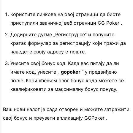
Користите линкове на овој страници да бисте
приступили званичној веб страници GG Poker .
Додирните дугме „Региструј се“ и попуните
кратак формулар за регистрацију који тражи да
наведете своју адресу е-поште.
Унесите свој бонус код. Када вас питају да ли
имате код, унесите „
gopoker
“ у предвиђено
поље. Коришћењем овог бонус кода можете се
квалификовати за максималну бонус понуду.
Ваш нови налог је сада отворен и можете затражити
свој бонус и преузети апликацију GGPoker .