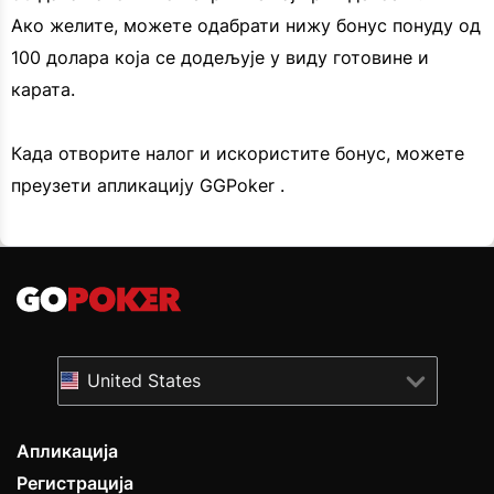
Ако желите, можете одабрати нижу бонус понуду од
100 долара која се додељује у виду готовине и
карата.
Када отворите налог и искористите бонус, можете
преузети апликацију GGPoker .
United States
Апликација
Регистрација