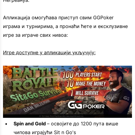
Негреануа.
Апликација омогућава приступ свим GGPoker
играма и турнирима, а пронаћи ћете и ексклузивне
игре за играче свих нивоа:
Игре доступне у апликацији укључују:
Spin and Gold
– освојите до 1200 пута више
чипова играјући Sit n Go's