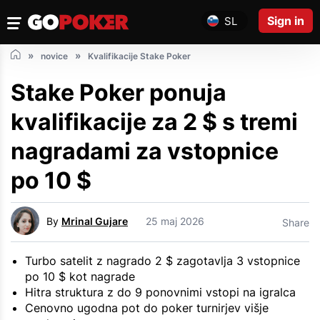
Sign in
SL
novice
Kvalifikacije Stake Poker
Stake Poker ponuja
kvalifikacije za 2 $ s tremi
nagradami za vstopnice
po 10 $
By
Mrinal Gujare
25 maj 2026
Share
Turbo satelit z nagrado 2 $ zagotavlja 3 vstopnice
po 10 $ kot nagrade
Hitra struktura z do 9 ponovnimi vstopi na igralca
Cenovno ugodna pot do poker turnirjev višje