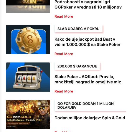
Podrobnosti o nagradni igri
GGPoker v vrednosti 18 milijonov
dolarjev, vključno z nagradnim
Read More
skladom v višini 13 milijonov
dolarjev za denarne igre
SLAB UDAREC V POKRU
Kako deluje jackpot Bad Beat v
višini 1.000.000 $ na Stake Poker
Read More
200.000 $ GARANCIJE
Stake Poker JAQKpot: Pravila,
množitelji nagrad in omejitve miz
Read More
GO FOR GOLD DODAN 1 MILIJON
DOLARJEV
Dodan milijon dolarjev: Spin & Gold