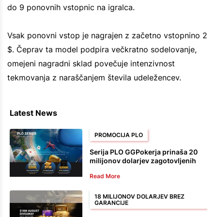
do 9 ponovnih vstopnic na igralca.
Vsak ponovni vstop je nagrajen z začetno vstopnino 2
$. Čeprav ta model podpira večkratno sodelovanje,
omejeni nagradni sklad povečuje intenzivnost
tekmovanja z naraščanjem števila udeležencev.
Latest News
PROMOCIJA PLO
Serija PLO GGPokerja prinaša 20
milijonov dolarjev zagotovljenih
nagrad na avgustovskem festivalu
Read More
18 MILIJONOV DOLARJEV BREZ
GARANCIJE