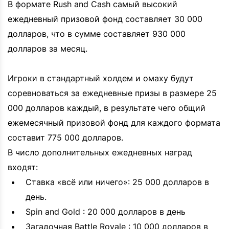
В формате Rush and Cash самый высокий
ежедневный призовой фонд составляет 30 000
долларов, что в сумме составляет 930 000
долларов за месяц.
Игроки в стандартный холдем и омаху будут
соревноваться за ежедневные призы в размере 25
000 долларов каждый, в результате чего общий
ежемесячный призовой фонд для каждого формата
составит 775 000 долларов.
В число дополнительных ежедневных наград
входят:
Ставка «всё или ничего»: 25 000 долларов в
день.
Spin and Gold : 20 000 долларов в день
Загадочная Battle Royale : 10 000 долларов в