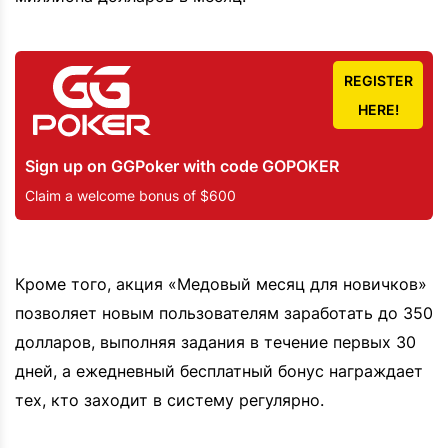
REGISTER
HERE!
Sign up on GGPoker with code GOPOKER
Claim a welcome bonus of $600
Кроме того, акция «Медовый месяц для новичков»
позволяет новым пользователям заработать до 350
долларов, выполняя задания в течение первых 30
дней, а ежедневный бесплатный бонус награждает
тех, кто заходит в систему регулярно.