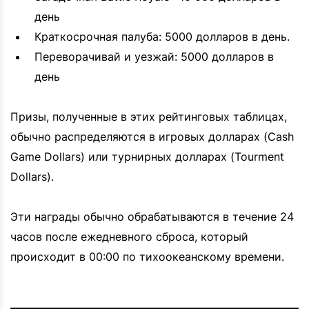
день
Краткосрочная палуба: 5000 долларов в день.
Переворачивай и уезжай: 5000 долларов в
день
Призы, полученные в этих рейтинговых таблицах,
обычно распределяются в игровых долларах (Cash
Game Dollars) или турнирных долларах (Tourment
Dollars).
Эти награды обычно обрабатываются в течение 24
часов после ежедневного сброса, который
происходит в 00:00 по тихоокеанскому времени.