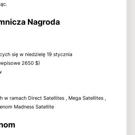
iąc.
mnicza Nagroda
ych się w niedzielę 19 stycznia
(wpisowe 2650 $)
w
 ramach Direct Satellites , Mega Satellites ,
Venom Madness Satellite
enom