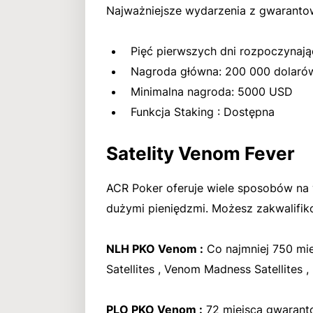
Najważniejsze wydarzenia z gwaranto
Pięć pierwszych dni rozpoczynając
Nagroda główna: 200 000 dolaró
Minimalna nagroda: 5000 USD
Funkcja Staking : Dostępna
Satelity Venom Fever
ACR Poker oferuje wiele sposobów na 
dużymi pieniędzmi. Możesz zakwalifik
NLH PKO Venom :
Co najmniej 750 mie
Satellites , Venom Madness Satellites , 
PLO PKO Venom :
72 miejsca gwarantow