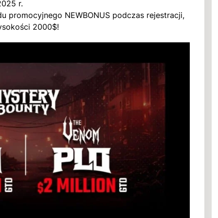
025 r.
du promocyjnego NEWBONUS podczas rejestracji,
ysokości 2000$!