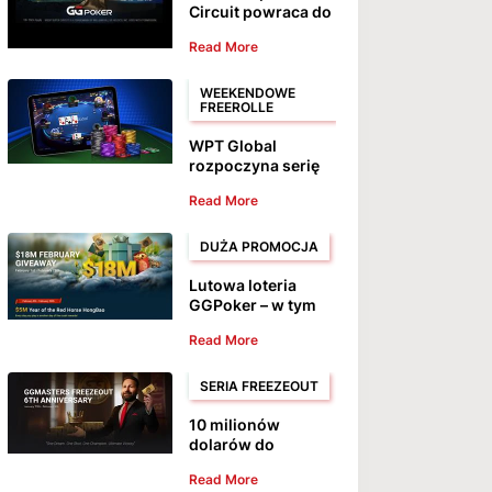
Circuit powraca do
GGPoker z
Read More
rekordową pulą
nagród wynoszącą
180 milionów
WEEKENDOWE
FREEROLLE
dolarów
WPT Global
rozpoczyna serię
freerolli z pulą
Read More
nagród 60 000 $ w
lutym
DUŻA PROMOCJA
Lutowa loteria
GGPoker – w tym
miesiącu do
Read More
wygrania 18
milionów dolarów
SERIA FREEZEOUT
10 milionów
dolarów do
wygrania w
Read More
GGPoker w 6.