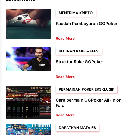
MENERIMA KRIPTO
Kaedah Pembayaran GGPoker
Read More
BUTIRAN RAKE & FEES
Struktur Rake GGPoker
Read More
PERMAINAN POKER EKSKLUSIF
Cara bermain GGPoker All-In or
Fold
Read More
DAPATKAN MATA FB