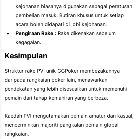
kejohanan biasanya digunakan sebagai peratusan
pembelian masuk. Butiran khusus untuk setiap
acara boleh didapati di lobi kejohanan.
Pengiraan Rake :
Rake dikenakan sebelum
kegagalan.
Kesimpulan
Struktur rake PVI unik GGPoker membezakannya
daripada rangkaian poker lain, menawarkan
pendekatan yang lebih disesuaikan untuk memenuhi
pemain dari tahap kemahiran yang berbeza.
Kaedah PVI mengutamakan pemain amatur dan kasual,
mencerminkan majoriti pangkalan pemain global
rangkaian.