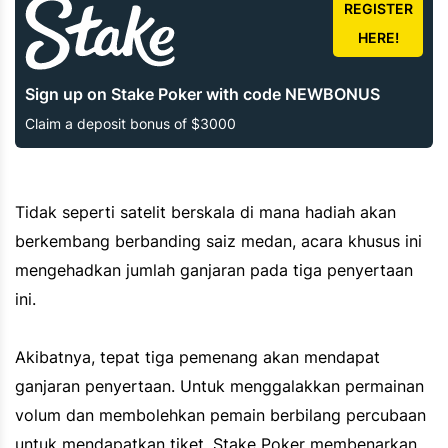
REGISTER
HERE!
Sign up on Stake Poker with code NEWBONUS
Claim a deposit bonus of $3000
Tidak seperti satelit berskala di mana hadiah akan
berkembang berbanding saiz medan, acara khusus ini
mengehadkan jumlah ganjaran pada tiga penyertaan
ini.
Akibatnya, tepat tiga pemenang akan mendapat
ganjaran penyertaan. Untuk menggalakkan permainan
volum dan membolehkan pemain berbilang percubaan
untuk mendapatkan tiket, Stake Poker membenarkan