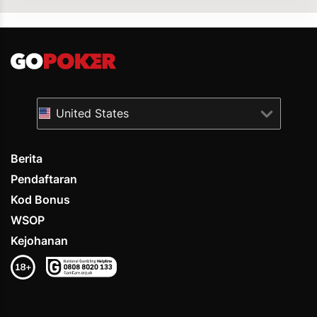
United States
Berita
Pendaftaran
Kod Bonus
WSOP
Kejohanan