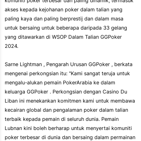
komuniti poker terbesar dan paling dinamik, termasuk
akses kepada kejohanan poker dalam talian yang
paling kaya dan paling berprestij dan dalam masa
untuk bersaing untuk beberapa daripada 33 gelang
yang ditawarkan di WSOP Dalam Talian GGPoker
2024.
Sarne Lightman , Pengarah Urusan GGPoker , berkata
mengenai perkongsian itu: "Kami sangat teruja untuk
mengalu-alukan pemain PokerArabia ke dalam
keluarga GGPoker . Perkongsian dengan Casino Du
Liban ini menekankan komitmen kami untuk membawa
kecairan global dan pengalaman poker dalam talian
terbaik kepada pemain di seluruh dunia. Pemain
Lubnan kini boleh berharap untuk menyertai komuniti
poker terbesar di dunia dan bersaing dalam permainan