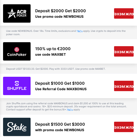
Deposit $2000 Get $2000
Нэхэмжлэл
Use promo code NEWBONUS
Use code NEWBONUS. Over 18s. Time limits, exclusions and
apply. Use crypto to deposit into the
T&Cs
poker room.
150% up to €2000
Нэхэмжлэл
use code MAXBET
Deposit USDT $1333.33. Get $2000. Play with 3333 USDT. Use promo code MAXBET.
Deposit $1000 Get $1000
Нэхэмжлэл
Use Referral Code MAXBONUS
Join Shuffle.com using the referral code MAXBONUS and claim $1,000 at 100% to use at this leading
crypto sportsbook and casino. 18+. $20 minimum deposit. 35x wager requirement on the total amount.
Contact support after deposit to get the bonus.18+.
apply
T&Cs
Deposit $1500 Get $3000
Нэхэмжлэл
with promo code NEWBONUS