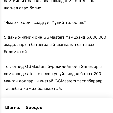
хамгийн их санал авсан шилдэг 3 контент нь
шагнал авах болно.
“Ямар ч хориг саадгүй. Үүний төлөө яв."
5 дахь жилийн ойн GGMasters тэмцээнд 5,000,000
ам.долларын баталгаатай шагналын сан авах
боломжтой.
Тоглогчид GGMasters 5-р жилийн ойн Series арга
хэмжээнд satellite эсвэл уг үйл явдал болох 200
мянган долларын үнэтэй GGMasters тасалбараар
тасалбар хожих боломжтой.
Шагналт бооцоо