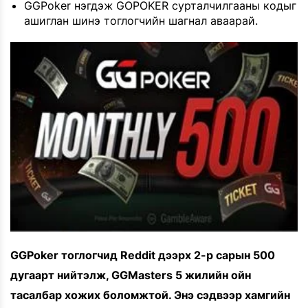
GGPoker нэгдэж GOPOKER сурталчилгааны кодыг
ашиглан шинэ тоглогчийн шагнал аваарай.
GGPoker тоглогчид Reddit дээрх 2-р сарын 500
дугаарт нийтэлж, GGMasters 5 жилийн ойн
тасалбар хожих боломжтой. Энэ сэдвээр хамгийн