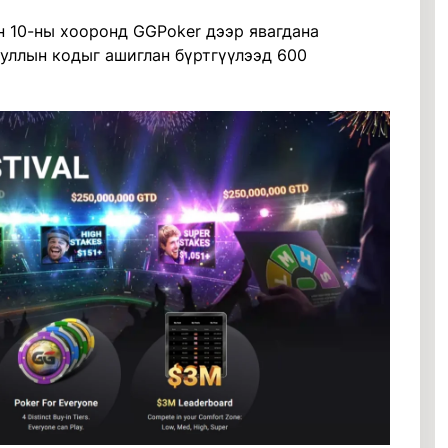
н 10-ны хооронд GGPoker дээр явагдана
ллын кодыг ашиглан бүртгүүлээд 600