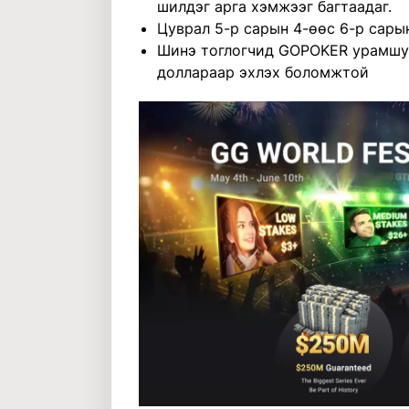
шилдэг арга хэмжээг багтаадаг.
Цуврал 5-р сарын 4-өөс 6-р сары
Шинэ тоглогчид GOPOKER урамшуу
доллараар эхлэх боломжтой