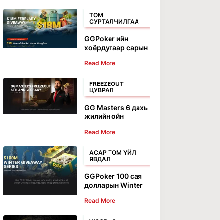
ролик цувралыг
гаргана
ТОМ
СУРТАЛЧИЛГАА
GGPoker ийн
хоёрдугаар сарын
бэлэг - Энэ сард 18
Read More
сая доллар хожих
болно
FREEZEOUT
ЦУВРАЛ
GG Masters 6 дахь
жилийн ойн
тэмцээнд GGPoker
Read More
дээр 10 сая доллар
хожих болно
АСАР ТОМ ҮЙЛ
ЯВДАЛ
GGPoker 100 сая
долларын Winter
Giveaway Series
Read More
12-р сарын 14-өөс
1-р сарын 27