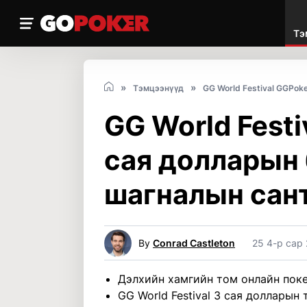
Тэ
Тэмцээнүүд
GG World Festival GGPoke
GG World Festi
сая долларын 
шагналын сант
By
Conrad Castleton
25 4-р сар
Дэлхийн хамгийн том онлайн поке
GG World Festival 3 сая долларын