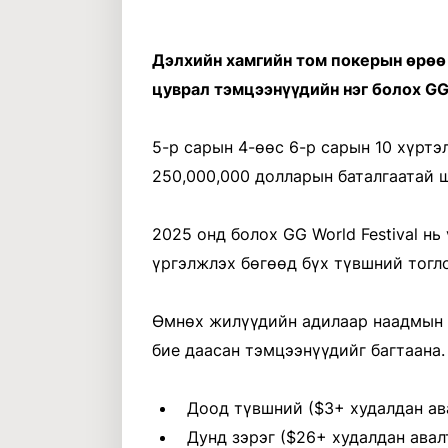
Дэлхийн хамгийн том покерын өрөө
цуврал тэмцээнүүдийн нэг болох GG 
5-р сарын 4-өөс 6-р сарын 10 хүртэл
250,000,000 долларын баталгаатай ш
2025 онд болох GG World Festival н
үргэлжлэх бөгөөд бүх түвшний тогл
Өмнөх жилүүдийн адилаар наадмын 
бие даасан тэмцээнүүдийг багтаана.
Доод түвшний ($3+ худалдан ав
Дунд зэрэг ($26+ худалдан авал