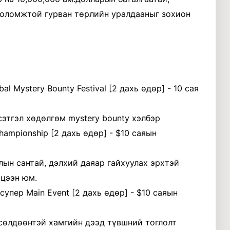
боломжтой гурван төрлийн уралдааныг зохион
l Mystery Bounty Festival [2 дахь өдөр] - 10 сая
сэтгэл хөдөлгөм mystery bounty хэлбэр
ampionship [2 дахь өдөр] - $10 саяын
лын сантай, дэлхий даяар гайхуулах эрхтэй
мцээн юм.
супер Main Event [2 дахь өдөр] - $10 саяын
сөлдөөнтэй хамгийн дээд түвшний тоглолт