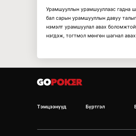
Урамшууллын урамшууллаас гадна ш
бал сарын урамшууллын давуу талыг
нэмэлт урамшуулал авах боломжтой, 
нэгдэж, тогтмол мөнгөн шагнал ава
Тэмцээнүүд
Бүртгэл