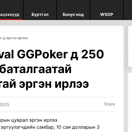
мцээнүүд
Бүртгэл
Бонус код
WSOP
r д эргэн ирлээ
val GGPoker д 250
баталгаатай
ай эргэн ирлээ
Share
 2025
рын цуврал эргэн ирлээ
 тэргүүлэгчдийн самбар, 10 сая долларын 3