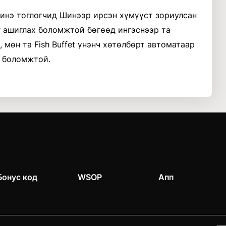
инэ тоглогчид Шинээр ирсэн хүмүүст зориулсан
 ашиглах боломжтой бөгөөд ингэснээр та
мөн та Fish Buffet үнэнч хөтөлбөрт автоматаар
х боломжтой.
Бонус код
WSOP
Апп