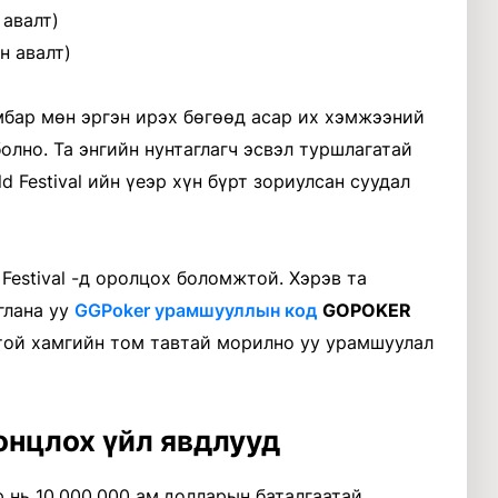
 авалт)
н авалт)
амбар мөн эргэн ирэх бөгөөд асар их хэмжээний
олно. Та энгийн нунтаглагч эсвэл туршлагатай
d Festival ийн үеэр хүн бүрт зориулсан суудал
 Festival -д оролцох боломжтой. Хэрэв та
глана уу
GGPoker урамшууллын код
GOPOKER
той хамгийн том тавтай морилно уу урамшуулал
онцлох үйл явдлууд
р нь 10,000,000 ам.долларын баталгаатай,