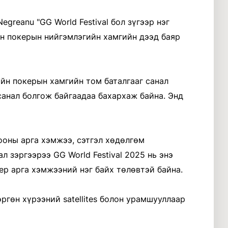
egreanu "GG World Festival бол зүгээр нэг
йн покерын нийгэмлэгийн хамгийн дээд баяр
айн покерын хамгийн том баталгааг санал
санал болгож байгаадаа бахархаж байна. Энд
ооны арга хэмжээ, сэтгэл хөдөлгөм
 зэргээрээ GG World Festival 2025 нь энэ
ер арга хэмжээний нэг байх төлөвтэй байна.
ргөн хүрээний satellites болон урамшууллаар