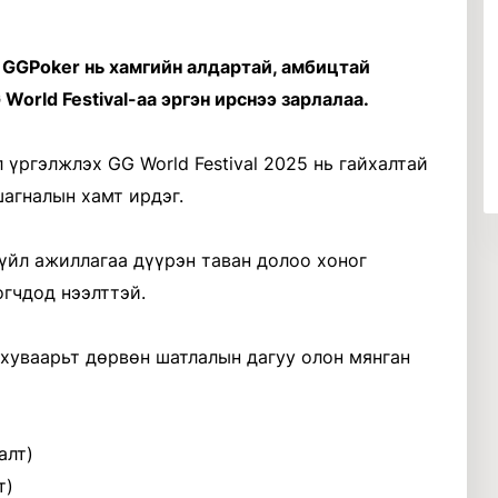
 GGPoker нь хамгийн алдартай, амбицтай
World Festival-аа эргэн ирснээ зарлалаа.
 үргэлжлэх GG World Festival 2025 нь гайхалтай
агналын хамт ирдэг.
ь үйл ажиллагаа дүүрэн таван долоо хоног
огчдод нээлттэй.
хуваарьт дөрвөн шатлалын дагуу олон мянган
алт)
т)