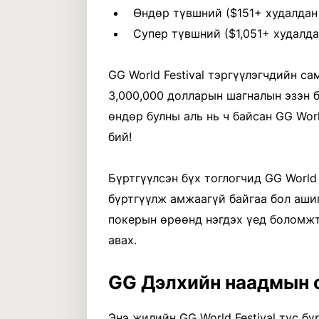
Өндөр түвшний ($151+ худалдан
Супер түвшний ($1,051+ худалда
GG World Festival тэргүүлэгчдийн с
3,000,000 долларын шагналын эзэн б
өндөр булны аль нь ч байсан GG Worl
бий!
Бүртгүүлсэн бүх тоглогчид GG World
бүртгүүлж амжаагүй байгаа бол аши
покерын өрөөнд нэгдэх үед боломж
авах.
GG Дэлхийн наадмын 
Энэ жилийн GG World Festival тус бү