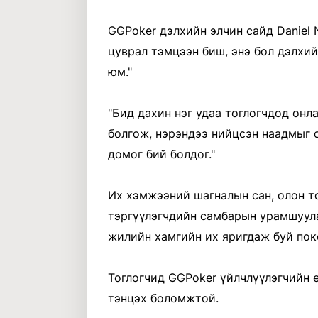
GGPoker дэлхийн элчин сайд Daniel N
цуврал тэмцээн биш, энэ бол дэлхи
юм."
"Бид дахин нэг удаа тоглогчдод онл
болгож, нэрэндээ нийцсэн наадмыг 
домог бий болдог."
Их хэмжээний шагналын сан, олон т
тэргүүлэгчдийн самбарын урамшуулал
жилийн хамгийн их яригдаж буй пок
Тоглогчид GGPoker үйлчлүүлэгчийн ө
тэнцэх боломжтой.