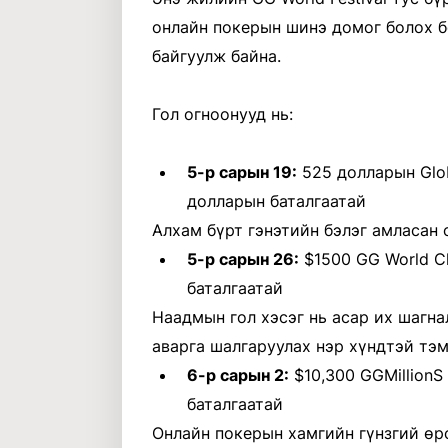
онлайн покерын шинэ домог болох 
байгуулж байна.
Гол огноонууд нь:
5-р сарын 19:
525 долларын Globa
долларын баталгаатай
Алхам бүрт гэнэтийн бэлэг амласан 
5-р сарын 26:
$1500 GG World Ch
баталгаатай
Наадмын гол хэсэг нь асар их шагна
аварга шалгаруулах нэр хүндтэй тэ
6-р сарын 2:
$10,300 GGMillionS 
баталгаатай
Онлайн покерын хамгийн гүнзгий өр