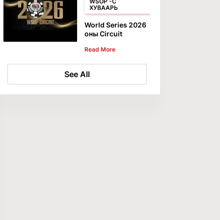
хүртэл
WSOP -C
ХУВААРЬ
үргэлжилнэ.
World Series 2026
оны Circuit
улирлыг зарлалаа
Read More
See All