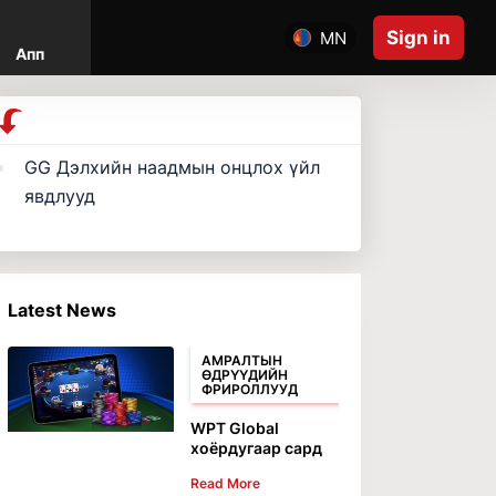
Sign in
MN
Апп
GG Дэлхийн наадмын онцлох үйл
явдлууд
Latest News
АМРАЛТЫН
ӨДРҮҮДИЙН
ФРИРОЛЛУУД
WPT Global
хоёрдугаар сард
60,000 долларын
Read More
үнэтэй чөлөөт