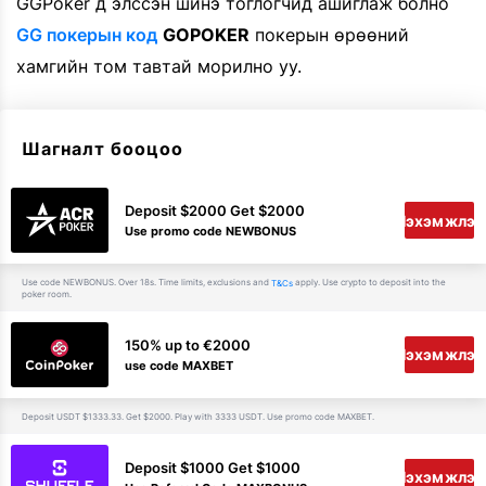
GGPoker д элссэн шинэ тоглогчид ашиглаж болно
GG покерын код
GOPOKER
покерын өрөөний
хамгийн том тавтай морилно уу.
Шагналт бооцоо
Deposit $2000 Get $2000
Нэхэмжлэл
Use promo code NEWBONUS
Use code NEWBONUS. Over 18s. Time limits, exclusions and
apply. Use crypto to deposit into the
T&Cs
poker room.
150% up to €2000
Нэхэмжлэл
use code MAXBET
Deposit USDT $1333.33. Get $2000. Play with 3333 USDT. Use promo code MAXBET.
Deposit $1000 Get $1000
Нэхэмжлэл