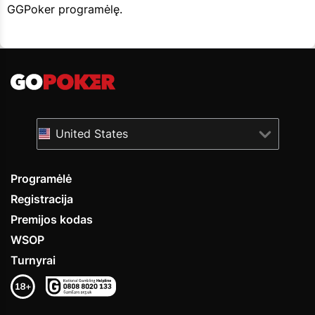
GGPoker programėlę.
United States
Programėlė
Registracija
Premijos kodas
WSOP
Turnyrai