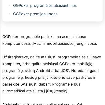
GGPoker programėlės atsisiuntimas
GGPoker premijos kodas
GGPoker programėlė pasiekiama asmeniniuose
kompiuteriuose, „Mac“ ir mobiliuosiuose įrenginiuose.
Užsiregistravę, galite atsisiųsti programėlę tiesiai į savo
kompiuterį arba galite atsisiųsti GGPoker mobiliąją
programėlę, skirtą Android arba „iOS“. Norėdami gauti
programėlę, tiesiog prisijunkite prie savo paskyros ir
palieskite „Atsisiųsti dabar“. Programėlė bus
automatiškai atsisiųsta į jūsų įrenginį.
Atsisiuntimas trunka vos kelias sekundes. Kai