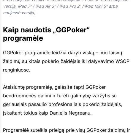
versija, iPad 7“ / iPad Air 3“ / iPad Pro 2“ / iPad Mini 5“ arba
naujesnė versija).
Kaip naudotis „GGPoker“
programėle
GGPoker programėlė leidžia daryti viską – nuo laisvų
žaidimų su kitais pokerio žaidėjais iki dalyvavimo WSOP
renginiuose.
Atsisiuntę programėlę, galėsite tapti GGPoker
bendruomenės dalimi ir turėti galimybę varžytis su
geriausiais pasaulio profesionaliais pokerio žaidėjais,
įskaitant tokius kaip Danielis Negreanu.
Programėlė suteikia prieigą prie visų GGPoker žaidimų ir