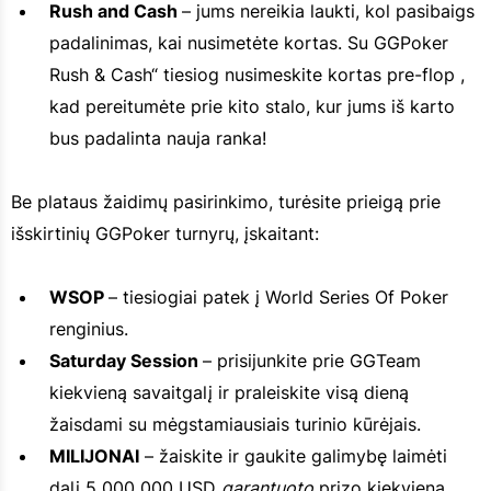
Rush and Cash
– jums nereikia laukti, kol pasibaigs
padalinimas, kai nusimetėte kortas. Su GGPoker
Rush & Cash“ tiesiog nusimeskite kortas pre-flop ,
kad pereitumėte prie kito stalo, kur jums iš karto
bus padalinta nauja ranka!
Be plataus žaidimų pasirinkimo, turėsite prieigą prie
išskirtinių GGPoker turnyrų, įskaitant:
WSOP
– tiesiogiai patek į World Series Of Poker
renginius.
Saturday Session
– prisijunkite prie GGTeam
kiekvieną savaitgalį ir praleiskite visą dieną
žaisdami su mėgstamiausiais turinio kūrėjais.
MILIJONAI
– žaiskite ir gaukite galimybę laimėti
dalį 5 000 000 USD
garantuoto
prizo kiekvieną