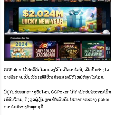
GGPoker ໄດ້ປະຕິວັດໂລກຂອງໂປ໊ກເກີອອນໄລນ໌, ເພີ່ມຂຶ້ນຢ່າງໄວ
ວາເພື່ອກາຍເປັນເວັບໄຊທ໌ໂປ໊ກເກີອອນໄລນ໌ທີ່ໃຫຍ່ທີ່ສຸດໃນໂລກ.
ມີຢູ່ໃນປະເທດຕ່າງໆທົ່ວໂລກ, GGPoker ໄດ້ກໍານົດປະສົບການໂປ໊ກ
ເກີຄືນໃຫມ່, ດຶງດູດຜູ້ຫຼິ້ນຫຼາຍສິບພັນຄົນໄປຫາຕາຕະລາງ poker
ອອນໄລນ໌ຂອງຕົນທຸກໆມື້.