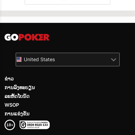
United States
ຂ່າວ
ການລົງທະບຽນ
ລະຫັດໂບນັດ
WSOP
ການແຂ່ງຂັນ