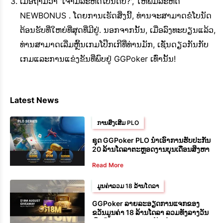
ເມື່ອຖາມວ່າ 'ເຈົ້າມີລະຫັດໂບນັດບໍ?', ໃຫ້ພິມລະຫັດ
NEWBONUS . ໂດຍການເຮັດສິ່ງນີ້, ທ່ານຈະສາມາດຂໍໂບນັດ
ຕ້ອນຮັບທີ່ໃຫຍ່ທີ່ສຸດທີ່ມີຢູ່. ນອກຈາກນັ້ນ, ເມື່ອລົງທະບຽນແລ້ວ,
ທ່ານສາມາດເລີ່ມຫຼິ້ນເກມໂປ໊ກເກີທີ່ທ່ານມັກ, ເຊັ່ນດຽວກັນກັບ
ເກມແລະການແຂ່ງຂັນທີ່ພົບຢູ່ GGPoker ເທົ່ານັ້ນ!
Latest News
ການສົ່ງເສີມ PLO
ຊຸດ GGPoker PLO ນຳເອົາການຮັບປະກັນ
20 ລ້ານໂດລາຕະຫຼອດງານບຸນເດືອນສິງຫາ
Read More
ມູນຄ່າລວມ 18 ລ້ານໂດລາ
GGPoker ລາຍລະອຽດການແຈກຂອງ
ຂວັນມູນຄ່າ 18 ລ້ານໂດລາ ລວມທັງລາງວັນ
ເງິນສົດເກມມູນຄ່າ 13 ລ້ານໂດລາ