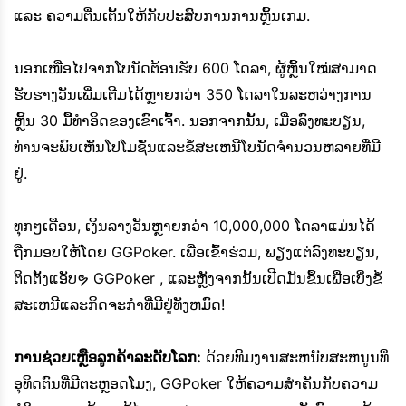
ແລະ ຄວາມຕື່ນເຕັ້ນໃຫ້ກັບປະສົບການການຫຼິ້ນເກມ.
ນອກເໜືອໄປຈາກໂບນັດຕ້ອນຮັບ 600 ໂດລາ, ຜູ້ຫຼິ້ນໃໝ່ສາມາດ
ຮັບຮາງວັນເພີ່ມເຕີມໄດ້ຫຼາຍກວ່າ 350 ໂດລາໃນລະຫວ່າງການ
ຫຼິ້ນ 30 ມື້ທຳອິດຂອງເຂົາເຈົ້າ. ນອກຈາກນັ້ນ, ເມື່ອລົງທະບຽນ,
ທ່ານຈະພົບເຫັນໂປໂມຊັ່ນແລະຂໍ້ສະເຫນີໂບນັດຈໍານວນຫລາຍທີ່ມີ
ຢູ່.
ທຸກໆເດືອນ, ເງິນລາງວັນຫຼາຍກວ່າ 10,000,000 ໂດລາແມ່ນໄດ້
ຖືກມອບໃຫ້ໂດຍ GGPoker. ເພື່ອເຂົ້າຮ່ວມ, ພຽງແຕ່ລົງທະບຽນ,
ຕິດຕັ້ງແອັບຯ GGPoker , ແລະຫຼັງຈາກນັ້ນເປີດມັນຂຶ້ນເພື່ອເບິ່ງຂໍ້
ສະເຫນີແລະກິດຈະກໍາທີ່ມີຢູ່ທັງຫມົດ!
ການຊ່ວຍເຫຼືອລູກຄ້າລະດັບໂລກ:
ດ້ວຍທີມງານສະຫນັບສະຫນູນທີ່
ອຸທິດຕົນທີ່ມີຕະຫຼອດໂມງ, GGPoker ໃຫ້ຄວາມສໍາຄັນກັບຄວາມ