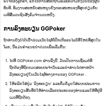
ພໍໃຈຂອງລູກຄ້າ, ແກ້ໄຂການສອບຖາມແລະຄວາມກັງວົນຂອງຜູ້ນ
ທັນທີ. ທີມງານສະຫນັບສະຫນູນຍັງຕອບສະຫນອງທີ່ສຸດກ່ຽວກັບ
ເວທີສື່ມວນຊົນສັງຄົມຈໍານວນຫນຶ່ງ.
ການລົງທະບຽນ GGPoker
ຖ້າທ່ານຍັງບໍ່ໄດ້ເຂົ້າຮ່ວມເວັບໄຊທ໌ໂປ໊ກເກີອອນໄລນ໌ທີ່ໃຫຍ່ທີ່ສຸດໃນ
ໂລກ, ນີ້ແມ່ນຄໍາແນະນໍາດ່ວນເພື່ອເລີ່ມຕົ້ນ:
ໄປທີ່ GGPoker.com ຜ່ານລິ້ງນີ້. ມັນເປັນການເຊື່ອມຕໍ່ທີ່
ຖືກຕ້ອງທີ່ຖືກກວດສອບປະຈໍາວັນແລະນໍາທ່ານໄປຫາຫນ້າ
ລົງທະບຽນຢູ່ໃນເວັບໄຊທ໌ທາງການຂອງ GGPoker .
ໃຫ້ຄລິກໃສ່ປຸ່ມ 'ລົງທະບຽນ' ແລະຕື່ມຂໍ້ມູນໃສ່ແບບຟອມການ
ລົງທະບຽນສັ້ນທີ່ຂໍໃຫ້ທ່ານເລືອກປະເທດຂອງທ່ານແລະໃຫ້ທີ່ຢູ່ອີ
ເມວທີ່ຖືກຕ້ອງ.