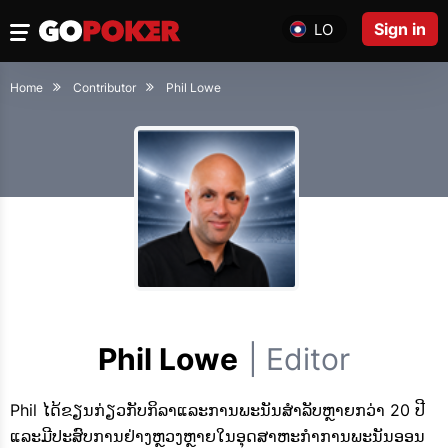
Sign in
LO
Home
Contributor
Phil Lowe
Phil Lowe
| Editor
Phil ໄດ້ຂຽນກ່ຽວກັບກິລາແລະການພະນັນສໍາລັບຫຼາຍກວ່າ 20 ປີ
ແລະມີປະສົບການຢ່າງຫຼວງຫຼາຍໃນອຸດສາຫະກໍາການພະນັນອອນ