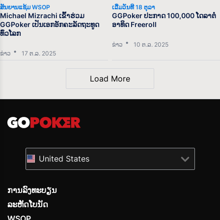
ສັນຍານແຊ້ມ WSOP
ເລີ່ມວັນທີ 18 ຕຸລາ
Michael Mizrachi ເຂົ້າຮ່ວມ
GGPoker ປະກາດ 100,000 ໂດລາຕໍ່
GGPoker ເປັນເອກອັກຄະລັດຖະທູດ
ອາທິດ Freeroll
ທົ່ວໂລກ
ຂ່າວ
10 ຕ.ລ. 2025
ຂ່າວ
17 ຕ.ລ. 2025
Load More
United States
ການລົງທະບຽນ
ລະຫັດໂບນັດ
WSOP