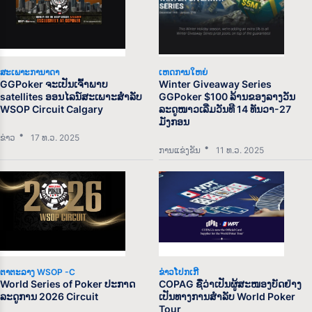
ສະເພາະການາດາ
ເຫດການໃຫຍ່
GGPoker ຈະເປັນເຈົ້າພາບ
Winter Giveaway Series
satellites ອອນໄລນ໌ສະເພາະສຳລັບ
GGPoker $100 ລ້ານຂອງລາງວັນ
WSOP Circuit Calgary
ລະດູໜາວເລີ່ມວັນທີ 14 ທັນວາ-27
ມັງກອນ
ຂ່າວ
17 ທ.ວ. 2025
ການແຂ່ງຂັນ
11 ທ.ວ. 2025
ຕາຕະລາງ WSOP -C
ຂ່າວໂປກເກີ
World Series of Poker ປະກາດ
COPAG ຊື່ວ່າເປັນຜູ້ສະໜອງບັດຢ່າງ
ລະດູການ 2026 Circuit
ເປັນທາງການສໍາລັບ World Poker
Tour