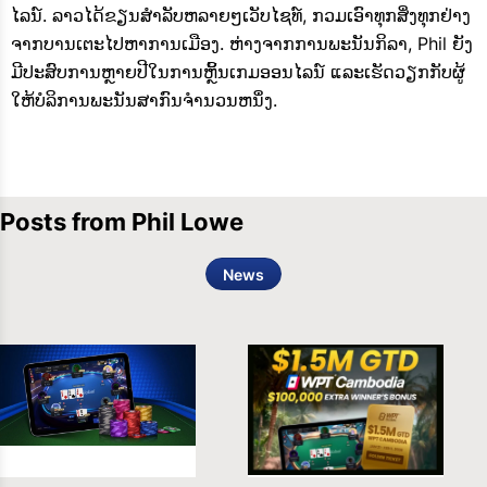
ໄລນ໌. ລາວໄດ້ຂຽນສໍາລັບຫລາຍໆເວັບໄຊທ໌, ກວມເອົາທຸກສິ່ງທຸກຢ່າງ
ຈາກບານເຕະໄປຫາການເມືອງ. ຫ່າງຈາກການພະນັນກິລາ, Phil ຍັງ
ມີປະສົບການຫຼາຍປີໃນການຫຼິ້ນເກມອອນໄລນ໌ ແລະເຮັດວຽກກັບຜູ້
ໃຫ້ບໍລິການພະນັນສາກົນຈໍານວນຫນຶ່ງ.
Posts from Phil Lowe
News