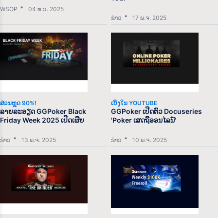
WSOP
04 ທ.ວ. 2025
ຂ່າວ
17 ພ.ຈ. 2025
ສ່ວນຫຼຸດ 90%!
ເບິ່ງໃນ YOUTUBE
ລາຍລະອຽດ GGPoker Black
GGPoker ເປີດຕົວ Docuseries
Friday Week 2025 ເປີດເຜີຍ
'Poker ເສດຖີອອນໄລນ໌'
ຂ່າວ
13 ພ.ຈ. 2025
ຂ່າວ
10 ພ.ຈ. 2025