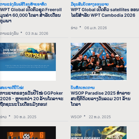
ການແຂ່ງຂັນຟຣີໂຣນທ້າຍອາທິດ
ມີຄຸນສົມບັດທາງອອນລາຍ
WPT Global ເປີດຕົວຊຸດ Freeroll
WPT Global ເປີດຕົວ satellites ອອນ
ມູນຄ່າ 60,000 ໂດລາ ສຳລັບເດືອນ
ໄລນ໌ສຳລັບ WPT Cambodia 2026
ກຸມພາ
ຂ່າວ
06 ມ.ກ. 2026
ການແຂ່ງຂັນ
03 ກ.ພ. 2026
ສະບາຍດີປີໃໝ່!
ບັນທຶກເຫດການ
ການແຈກຂອງຂວັນປີໃໝ່ GGPoker
WSOP Paradise 2025 ທຳລາຍ
2026 - ຫຼາຍກວ່າ 20 ລ້ານໂດລາຈະ
ສະຖິຕິດ້ວຍລາງວັນລວມ 201 ລ້ານ
ຖືກຊະນະໃນເດືອນມັງກອນ!
ໂດລາ
ຂ່າວ
30 ທ.ວ. 2025
WSOP
22 ທ.ວ. 2025