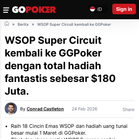
Sign in
ID
Berita
WSOP Super Circuit kembali ke GGPoker
WSOP Super Circuit
kembali ke GGPoker
dengan total hadiah
fantastis sebesar $180
Juta.
By
Conrad Castleton
24 Feb 2026
Share
Raih 18 Cincin Emas WSOP dan hadiah uang tunai
besar mulai 1 Maret di GGPoker.