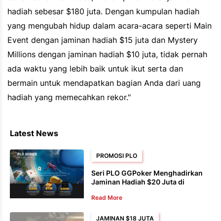
hadiah sebesar $180 juta. Dengan kumpulan hadiah
yang mengubah hidup dalam acara-acara seperti Main
Event dengan jaminan hadiah $15 juta dan Mystery
Millions dengan jaminan hadiah $10 juta, tidak pernah
ada waktu yang lebih baik untuk ikut serta dan
bermain untuk mendapatkan bagian Anda dari uang
hadiah yang memecahkan rekor."
Latest News
PROMOSI PLO
Seri PLO GGPoker Menghadirkan
Jaminan Hadiah $20 Juta di
Festival Bulan Agustus
Read More
JAMINAN $18 JUTA