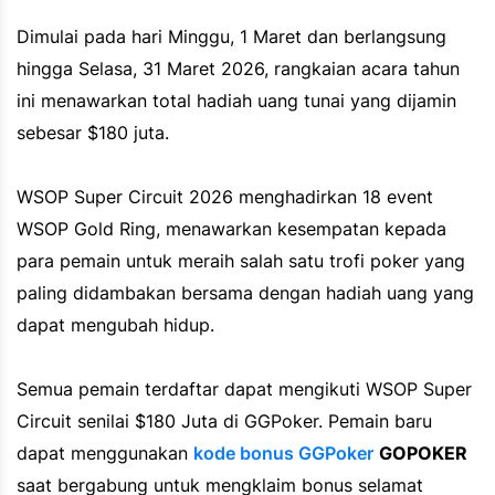
Dimulai pada hari Minggu, 1 Maret dan berlangsung
hingga Selasa, 31 Maret 2026, rangkaian acara tahun
ini menawarkan total hadiah uang tunai yang dijamin
sebesar $180 juta.
WSOP Super Circuit 2026 menghadirkan 18 event
WSOP Gold Ring, menawarkan kesempatan kepada
para pemain untuk meraih salah satu trofi poker yang
paling didambakan bersama dengan hadiah uang yang
dapat mengubah hidup.
Semua pemain terdaftar dapat mengikuti WSOP Super
Circuit senilai $180 Juta di GGPoker. Pemain baru
dapat menggunakan
kode bonus GGPoker
GOPOKER
saat bergabung untuk mengklaim bonus selamat