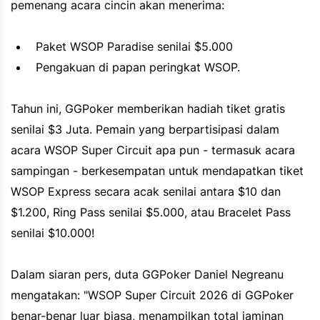
pemenang acara cincin akan menerima:
Paket WSOP Paradise senilai $5.000
Pengakuan di papan peringkat WSOP.
Tahun ini, GGPoker memberikan hadiah tiket gratis
senilai $3 Juta. Pemain yang berpartisipasi dalam
acara WSOP Super Circuit apa pun - termasuk acara
sampingan - berkesempatan untuk mendapatkan tiket
WSOP Express secara acak senilai antara $10 dan
$1.200, Ring Pass senilai $5.000, atau Bracelet Pass
senilai $10.000!
Dalam siaran pers, duta GGPoker Daniel Negreanu
mengatakan: "WSOP Super Circuit 2026 di GGPoker
benar-benar luar biasa, menampilkan total jaminan