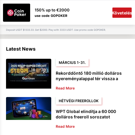
150% up to €2000
Követelés
use code GOPOKER
Deposit USDT $1333.33. Get $2000. Play with 3333 USDT. Use promo code GOPOKER.
Latest News
MÁRCIUS 1-31.
Rekorddöntő 180 millió dolláros
nyereményalappal tér vissza a
WSOP Super Circuit a GGPokerre
Read More
HÉTVÉGI FREEROLLOK
WPT Global elindítja a 60 000
dolláros freeroll sorozatot
februárban
Read More