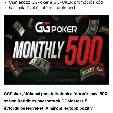
Csatlakozz GGPoker a GOPOKER promóciós kód
használatával új játékos jutalomért.
GGPoker játékosai posztolhatnak a februári havi 500
szálon Reddit és nyerhetnek GGMasters 5.
évfordulós jegyeket. A három legtöbb pozitív