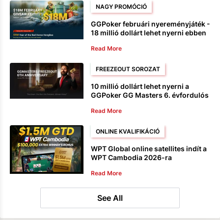
NAGY PROMÓCIÓ
GGPoker februári nyereményjáték -
18 millió dollárt lehet nyerni ebben
a hónapban
Read More
FREEZEOUT SOROZAT
10 millió dollárt lehet nyerni a
GGPoker GG Masters 6. évfordulós
kiadásán
Read More
ONLINE KVALIFIKÁCIÓ
WPT Global online satellites indít a
WPT Cambodia 2026-ra
Read More
See All