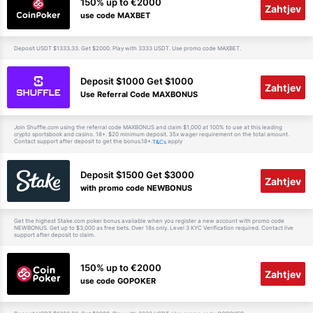
150% up to €2000
Zahtjev
use code MAXBET
Deposit USDT $1333.33. Get $2000. Play with 3333 USDT. Use promo code MAXBET.
Deposit $1000 Get $1000
Zahtjev
Use Referral Code MAXBONUS
Join Shuffle.com using the referral code MAXBONUS and claim $1,000 at 100% to use at this leading
crypto sportsbook and casino. 18+. $20 minimum deposit. 35x wager requirement on the total amount.
Contact support after deposit to get the bonus.18+.
apply
T&Cs
Deposit $1500 Get $3000
Zahtjev
with promo code NEWBONUS
Get the highest Stake.com poker bonus available when you register a new account with promo code
NEWBONUS. Get up to $3,000 as free bets. Over 18s only. Level 3 KYC Verification required. Contact live
support after deposit to claim.
150% up to €2000
Zahtjev
use code GOPOKER