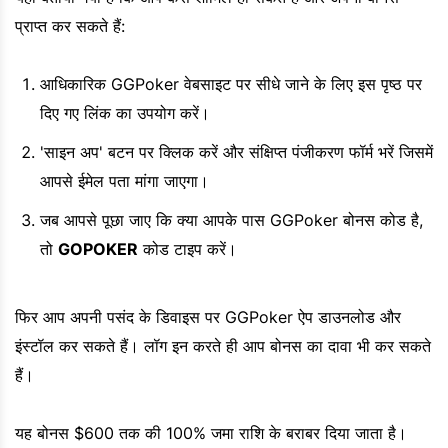
प्राप्त कर सकते हैं:
आधिकारिक GGPoker वेबसाइट पर सीधे जाने के लिए इस पृष्ठ पर
दिए गए लिंक का उपयोग करें।
'साइन अप' बटन पर क्लिक करें और संक्षिप्त पंजीकरण फॉर्म भरें जिसमें
आपसे ईमेल पता मांगा जाएगा।
जब आपसे पूछा जाए कि क्या आपके पास GGPoker बोनस कोड है,
तो
GOPOKER
कोड टाइप करें।
फिर आप अपनी पसंद के डिवाइस पर GGPoker ऐप डाउनलोड और
इंस्टॉल कर सकते हैं। लॉग इन करते ही आप बोनस का दावा भी कर सकते
हैं।
यह बोनस $600 तक की 100% जमा राशि के बराबर दिया जाता है।