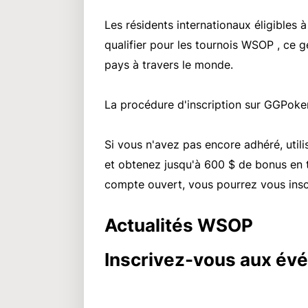
Les résidents internationaux éligibles
qualifier pour les tournois WSOP , ce
pays à travers le monde.
La procédure d'inscription sur GGPoker
Si vous n'avez pas encore adhéré, utili
et obtenez jusqu'à 600 $ de bonus en 
compte ouvert, vous pourrez vous insc
Actualités WSOP
Inscrivez-vous aux é