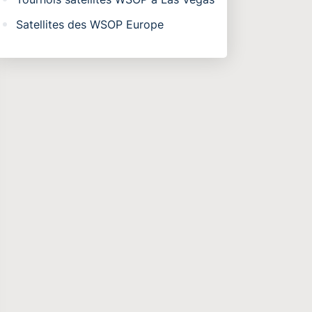
Satellites des WSOP Europe