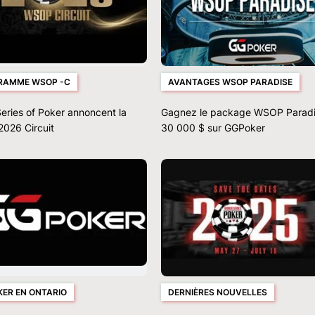
RAMME WSOP -C
AVANTAGES WSOP PARADISE
eries of Poker annoncent la
Gagnez le package WSOP Paradi
2026 Circuit
30 000 $ sur GGPoker
KER EN ONTARIO
DERNIÈRES NOUVELLES