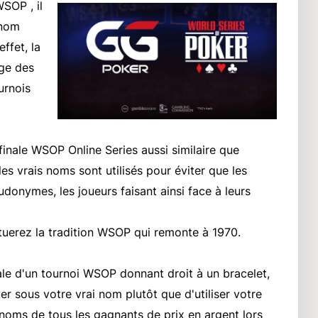
WSOP , il
 nom
ffet, la
age des
urnois
 finale WSOP Online Series aussi similaire que
 les vrais noms sont utilisés pour éviter que les
donymes, les joueurs faisant ainsi face à leurs
étuerez la tradition WSOP qui remonte à 1970.
nale d'un tournoi WSOP donnant droit à un bracelet,
r sous votre vrai nom plutôt que d'utiliser votre
noms de tous les gagnants de prix en argent lors