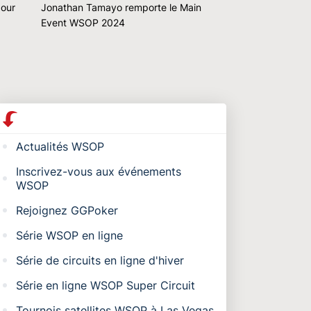
our
Jonathan Tamayo remporte le Main
Event WSOP 2024
Actualités WSOP
Inscrivez-vous aux événements
WSOP
Rejoignez GGPoker
Série WSOP en ligne
Série de circuits en ligne d'hiver
Série en ligne WSOP Super Circuit
Tournois satellites WSOP à Las Vegas