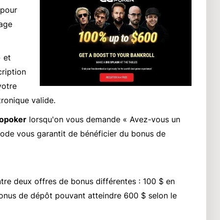
 pour
page
 et
cription
votre
tronique valide.
opoker
lorsqu'on vous demande « Avez-vous un
 code vous garantit de bénéficier du bonus de
ntre deux offres de bonus différentes : 100 $ en
 bonus de dépôt pouvant atteindre 600 $ selon le