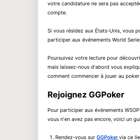
votre candidature ne sera pas accepté
compte.
Si vous résidez aux États-Unis, vous 
participer aux événements World Series
Poursuivez votre lecture pour découvr
mais laissez-nous d'abord vous expli
comment commencer à jouer au poker s
Rejoignez GGPoker
Pour participer aux événements WSOP 
vous n'en avez pas encore, voici un gu
Rendez-vous sur
GGPoker
via ce lie