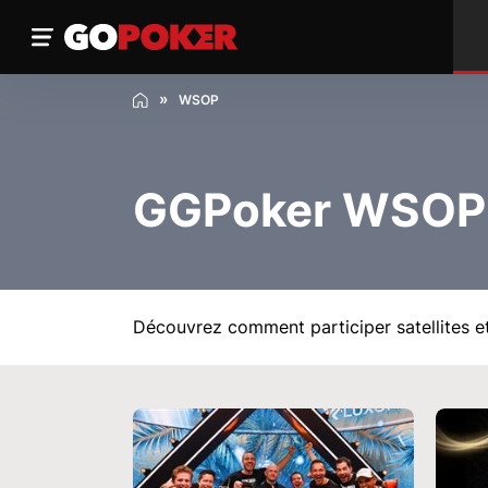
WSOP
GGPoker WSOP
Découvrez comment participer satellites e