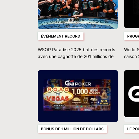
ÉVÉNEMENT RECORD
PROG
WSOP Paradise 2025 bat des records
World S
avec une cagnotte de 201 millions de
saison 
dollars.
BONUS DE 1 MILLION DE DOLLARS
LE PO