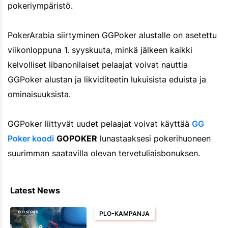
pokeriympäristö.
PokerArabia siirtyminen GGPoker alustalle on asetettu
viikonloppuna 1. syyskuuta, minkä jälkeen kaikki
kelvolliset libanonilaiset pelaajat voivat nauttia
GGPoker alustan ja likviditeetin lukuisista eduista ja
ominaisuuksista.
GGPoker liittyvät uudet pelaajat voivat käyttää
GG
Poker koodi
GOPOKER
lunastaaksesi pokerihuoneen
suurimman saatavilla olevan tervetuliaisbonuksen.
Latest News
PLO-KAMPANJA