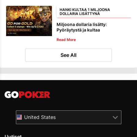
HANKI KULTAA 1 MILJOONA
DOLLARIA LISÄTTYNÄ
Miljoona dollaria lisätty:
Pyöräytystä ja kultaa
Read More
See All
United States
Uutiset