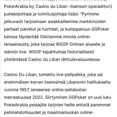
PokerArabia by Casino du Liban -lisenssin operaattori)
puheenjohtaja ja toimitusjohtaja lisäsi: "Pyrimme
jatkuvasti tarjoamaan asiakkaillemme markkinoiden
parhaat palvelut ja tuotteet, ja kumppanuus GGPoker
kanssa täydentää Odotamme innolla online-
lanseerausta, joka tarjoaa WSOP Onlinen alueelle ja
isännöi live- WSOP tapahtumaa historiallisesti
ylistämässä Casino du Liban lähitulevaisuudessa.
Casino Du Liban, tunnettu live-pelipaikka, joka sai
ensimmäisen kerran lisenssinsä Libanonin hallitukselta
vuonna 1957, lanseerasi online-pelialustan
marraskuussa 2022. Siirtyminen GGPoker on uusi luku
PokerArabia pelaajille tarjoten heille entistä paremmat
pelimahdollisuudet ja maailmanluokan online-