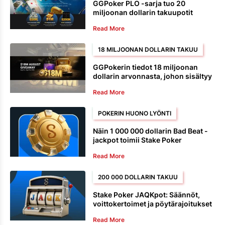
GGPoker PLO -sarja tuo 20
miljoonan dollarin takuupotit
elokuun festivaalille
Read More
18 MILJOONAN DOLLARIN TAKUU
GGPokerin tiedot 18 miljoonan
dollarin arvonnasta, johon sisältyy
13 miljoonan dollarin
Read More
käteispelipalkintopotti
POKERIN HUONO LYÖNTI
Näin 1 000 000 dollarin Bad Beat -
jackpot toimii Stake Poker
Read More
200 000 DOLLARIN TAKUU
Stake Poker JAQKpot: Säännöt,
voittokertoimet ja pöytärajoitukset
Read More