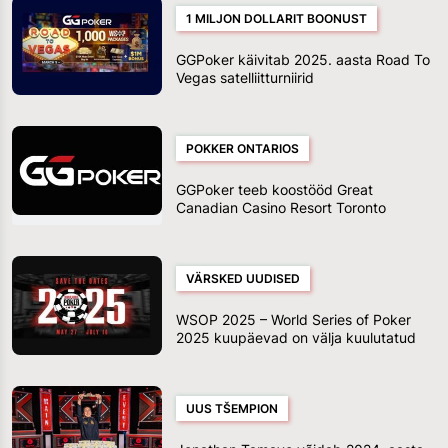
1 MILJON DOLLARIT BOONUST
GGPoker käivitab 2025. aasta Road To
Vegas satelliitturniirid
POKKER ONTARIOS
GGPoker teeb koostööd Great
Canadian Casino Resort Toronto
VÄRSKED UUDISED
WSOP 2025 – World Series of Poker
2025 kuupäevad on välja kuulutatud
UUS TŠEMPION