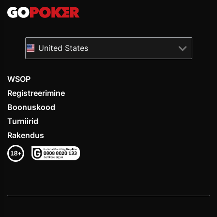
United States
WSOP
Registreerimine
Boonuskood
Turniirid
Rakendus