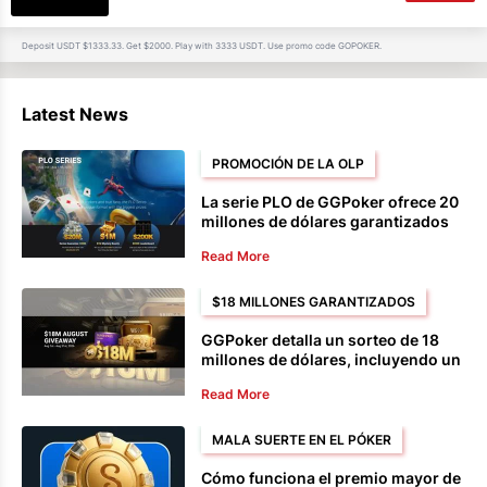
Deposit USDT $1333.33. Get $2000. Play with 3333 USDT. Use promo code GOPOKER.
Latest News
PROMOCIÓN DE LA OLP
La serie PLO de GGPoker ofrece 20
millones de dólares garantizados
durante el festival de agosto.
Read More
$18 MILLONES GARANTIZADOS
GGPoker detalla un sorteo de 18
millones de dólares, incluyendo un
pozo de premios de 13 millones de
Read More
dólares para partidas de dinero en
efectivo.
MALA SUERTE EN EL PÓKER
Cómo funciona el premio mayor de