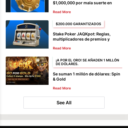
$1,000,000 por mala suerte en
Stake Poker
Read More
$200.000 GARANTIZADOS
Stake Poker JAQKpot: Reglas,
multiplicadores de premios y
límites de mesa
Read More
¡A POR EL ORO! SE AÑADEN 1 MILLÓN
DE DÓLARES.
Se suman 1 millón de dólares: Spin
& Gold
Read More
See All