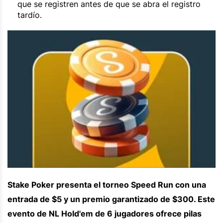
que se registren antes de que se abra el registro
tardío.
Stake Poker presenta el torneo Speed Run con una
entrada de $5 y un premio garantizado de $300. Este
evento de NL Hold'em de 6 jugadores ofrece pilas