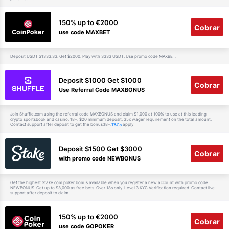
150% up to €2000
Cobrar
use code MAXBET
Deposit USDT $1333.33. Get $2000. Play with 3333 USDT. Use promo code MAXBET.
Deposit $1000 Get $1000
Cobrar
Use Referral Code MAXBONUS
Join Shuffle.com using the referral code MAXBONUS and claim $1,000 at 100% to use at this leading
crypto sportsbook and casino. 18+. $20 minimum deposit. 35x wager requirement on the total amount.
Contact support after deposit to get the bonus.18+.
apply
T&Cs
Deposit $1500 Get $3000
Cobrar
with promo code NEWBONUS
Get the highest Stake.com poker bonus available when you register a new account with promo code
NEWBONUS. Get up to $3,000 as free bets. Over 18s only. Level 3 KYC Verification required. Contact live
support after deposit to claim.
150% up to €2000
Cobrar
use code GOPOKER