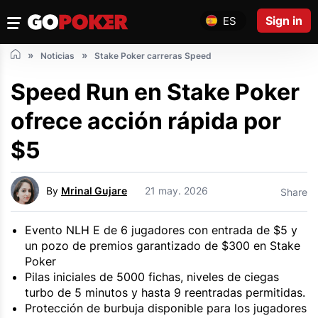
Sign in
ES
Noticias
Stake Poker carreras Speed
Speed Run en Stake Poker
ofrece acción rápida por
$5
By
Mrinal Gujare
21 may. 2026
Share
Evento NLH E de 6 jugadores con entrada de $5 y
un pozo de premios garantizado de $300 en Stake
Poker
Pilas iniciales de 5000 fichas, niveles de ciegas
turbo de 5 minutos y hasta 9 reentradas permitidas.
Protección de burbuja disponible para los jugadores