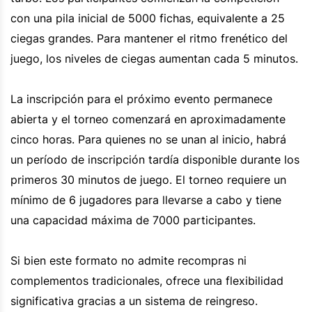
con una pila inicial de 5000 fichas, equivalente a 25
ciegas grandes. Para mantener el ritmo frenético del
juego, los niveles de ciegas aumentan cada 5 minutos.
La inscripción para el próximo evento permanece
abierta y el torneo comenzará en aproximadamente
cinco horas. Para quienes no se unan al inicio, habrá
un período de inscripción tardía disponible durante los
primeros 30 minutos de juego. El torneo requiere un
mínimo de 6 jugadores para llevarse a cabo y tiene
una capacidad máxima de 7000 participantes.
Si bien este formato no admite recompras ni
complementos tradicionales, ofrece una flexibilidad
significativa gracias a un sistema de reingreso.