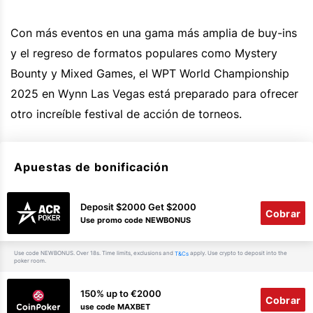
Con más eventos en una gama más amplia de buy-ins
y el regreso de formatos populares como Mystery
Bounty y Mixed Games, el WPT World Championship
2025 en Wynn Las Vegas está preparado para ofrecer
otro increíble festival de acción de torneos.
Apuestas de bonificación
Deposit $2000 Get $2000
Cobrar
Use promo code NEWBONUS
Use code NEWBONUS. Over 18s. Time limits, exclusions and
apply. Use crypto to deposit into the
T&Cs
poker room.
150% up to €2000
Cobrar
use code MAXBET