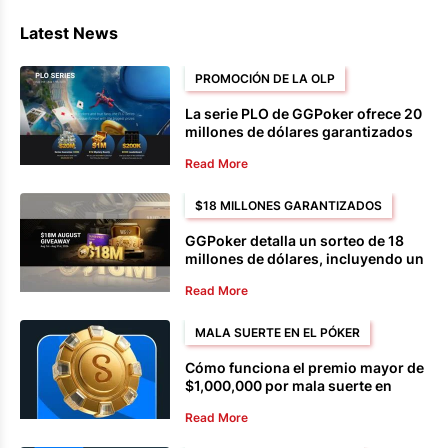
Latest News
PROMOCIÓN DE LA OLP
La serie PLO de GGPoker ofrece 20
millones de dólares garantizados
durante el festival de agosto.
Read More
$18 MILLONES GARANTIZADOS
GGPoker detalla un sorteo de 18
millones de dólares, incluyendo un
pozo de premios de 13 millones de
Read More
dólares para partidas de dinero en
efectivo.
MALA SUERTE EN EL PÓKER
Cómo funciona el premio mayor de
$1,000,000 por mala suerte en
Stake Poker
Read More