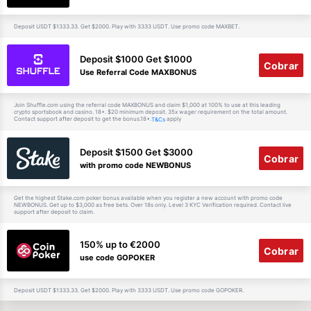
Deposit USDT $1333.33. Get $2000. Play with 3333 USDT. Use promo code MAXBET.
Deposit $1000 Get $1000
Cobrar
Use Referral Code MAXBONUS
Join Shuffle.com using the referral code MAXBONUS and claim $1,000 at 100% to use at this leading
crypto sportsbook and casino. 18+. $20 minimum deposit. 35x wager requirement on the total amount.
Contact support after deposit to get the bonus.18+.
apply
T&Cs
Deposit $1500 Get $3000
Cobrar
with promo code NEWBONUS
Get the highest Stake.com poker bonus available when you register a new account with promo code
NEWBONUS. Get up to $3,000 as free bets. Over 18s only. Level 3 KYC Verification required. Contact live
support after deposit to claim.
150% up to €2000
Cobrar
use code GOPOKER
Deposit USDT $1333.33. Get $2000. Play with 3333 USDT. Use promo code GOPOKER.