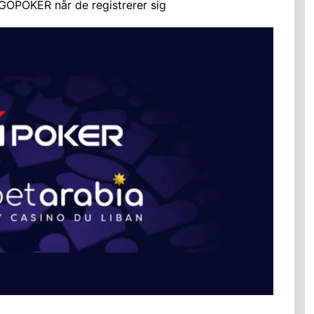
GOPOKER når de registrerer sig