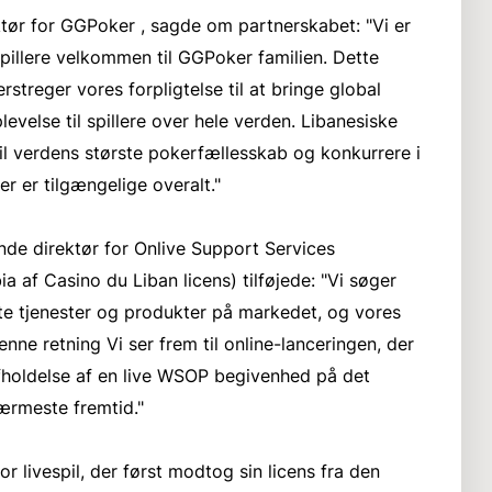
ktør for GGPoker , sagde om partnerskabet: "Vi er
spillere velkommen til GGPoker familien. Dette
treger vores forpligtelse til at bringe global
evelse til spillere over hele verden. Libanesiske
g til verdens største pokerfællesskab og konkurrere i
er er tilgængelige overalt."
nde direktør for Onlive Support Services
 af Casino du Liban licens) tilføjede: "Vi søger
te tjenester og produkter på markedet, og vores
e retning Vi ser frem til online-lanceringen, der
afholdelse af en live WSOP begivenhed på det
nærmeste fremtid."
r livespil, der først modtog sin licens fra den