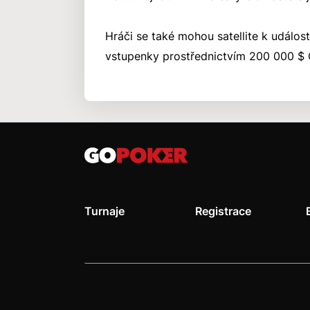
Hráči se také mohou satellite k událo
vstupenky prostřednictvím 200 000 $ G
Turnaje
Registrace