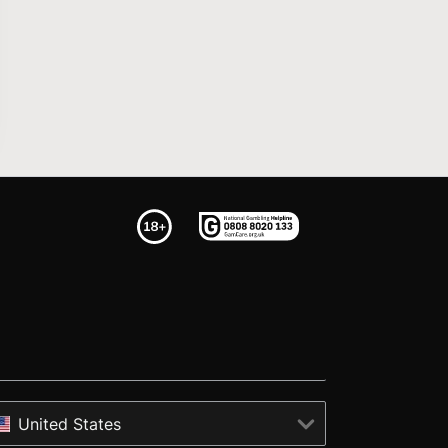
United States