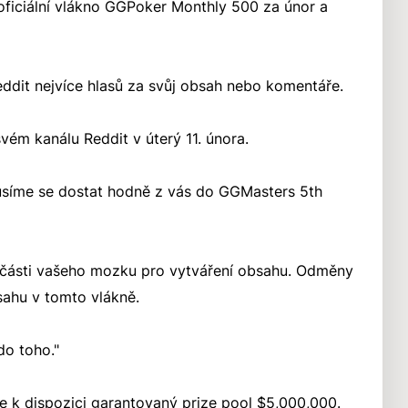
oficiální vlákno GGPoker Monthly 500 za únor a
 Reddit nejvíce hlasů za svůj obsah nebo komentáře.
vém kanálu Reddit v úterý 11. února.
kusíme se dostat hodně z vás do GGMasters 5th
tř části vašeho mozku pro vytváření obsahu. Odměny
sahu v tomto vlákně.
do toho."
je k dispozici garantovaný prize pool $5,000,000.