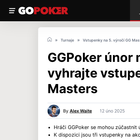
Turnaje
Vstupenky na 5. výročí GG Mas
GGPoker únor 
vyhrajte vstup
Masters
By
Alex Waite
12 úno 2025
Hráči GGPoker se mohou zúčastnit 
K dispozici jsou tři vstupenky na ak