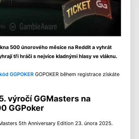
ákna 500 únorového měsíce na Reddit a vyhrát
rají tři hráči s nejvíce kladnými hlasy ve vláknu.
 kód GGPOKER
GOPOKER během registrace získáte
5. výročí GGMasters na
00 GGPoker
asters 5th Anniversary Edition 23. února 2025.