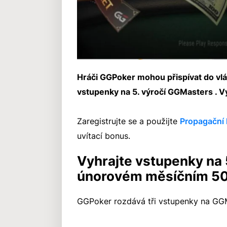
Hráči GGPoker mohou přispívat do vl
vstupenky na 5. výročí GGMasters . Vyh
Zaregistrujte se a použijte
Propagační
uvítací bonus.
Vyhrajte vstupenky na 
únorovém měsíčním 5
GGPoker rozdává tři vstupenky na GGM