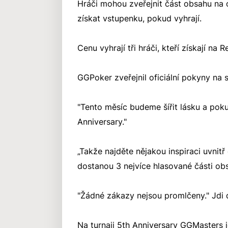
Hráči mohou zveřejnit část obsahu na 
získat vstupenku, pokud vyhrají.
Cenu vyhrají tři hráči, kteří získají na
GGPoker zveřejnil oficiální pokyny na s
"Tento měsíc budeme šířit lásku a po
Anniversary."
„Takže najděte nějakou inspiraci uvni
dostanou 3 nejvíce hlasované části ob
"Žádné zákazy nejsou promlčeny." Jdi 
Na turnaji 5th Anniversary GGMasters 