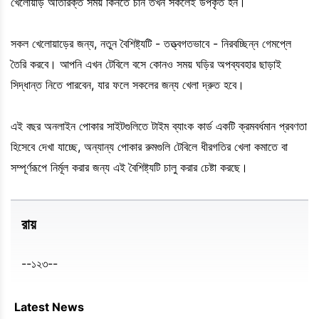
খেলোয়াড় অতিরিক্ত সময় কিনতে চান তখন সকলেই উপকৃত হন।
সকল খেলোয়াড়ের জন্য, নতুন বৈশিষ্ট্যটি - তত্ত্বগতভাবে - নিরবচ্ছিন্ন গেমপ্লে
তৈরি করবে। আপনি এখন টেবিলে বসে কোনও সময় ঘড়ির অপব্যবহার ছাড়াই
সিদ্ধান্ত নিতে পারবেন, যার ফলে সকলের জন্য খেলা দ্রুত হবে।
এই বছর অনলাইন পোকার সাইটগুলিতে টাইম ব্যাংক কার্ড একটি ক্রমবর্ধমান প্রবণতা
হিসেবে দেখা যাচ্ছে, অন্যান্য পোকার রুমগুলি টেবিলে ধীরগতির খেলা কমাতে বা
সম্পূর্ণরূপে নির্মূল করার জন্য এই বৈশিষ্ট্যটি চালু করার চেষ্টা করছে।
রায়
--১২৩--
Latest News