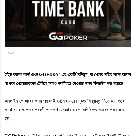
--১২৩--
টাইম ব্যাংক কার্ড এখন GGPoker এর একটি বৈশিষ্ট্য, যা খেলার গতির সাথে আপস
না করে খেলোয়াড়দের টেবিলে আরও নমনীয়তা দেওয়ার জন্য ডিজাইন করা হয়েছে।
অনলাইন পোকারের জন্য প্রায়শই খেলোয়াড়দের দ্রুত সিদ্ধান্ত নিতে হয়, তবে
মাঝে মাঝে আপনার পরবর্তী পদক্ষেপ নেওয়ার আগে অতিরিক্ত সময়ের প্রয়োজন
হয়।
GGPoker এর টাইম ব্যাংক কার্ডগুলি এখানেই আসে। এই সহজ বৈশিষ্ট্যটি খেলার