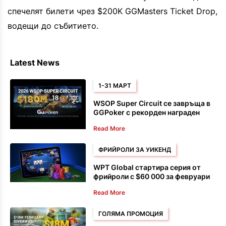
спечелят билети чрез $200K GGMasters Ticket Drop,
водещи до събитието.
Latest News
1-31 МАРТ
WSOP Super Circuit се завръща в
GGPoker с рекорден награден
фонд от 180 милиона долара
Read More
ФРИЙРОЛИ ЗА УИКЕНД
WPT Global стартира серия от
фрийроли с $60 000 за февруари
Read More
ГОЛЯМА ПРОМОЦИЯ