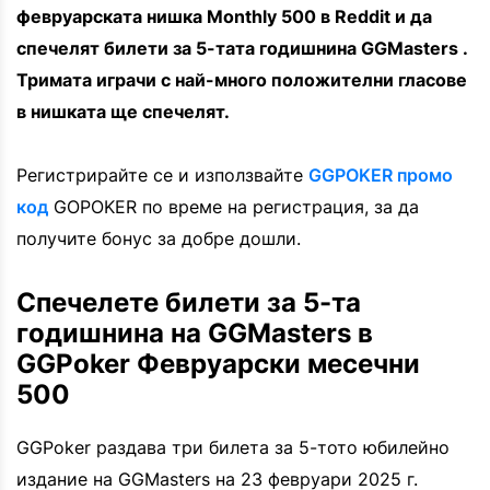
февруарската нишка Monthly 500 в Reddit и да
спечелят билети за 5-тата годишнина GGMasters .
Тримата играчи с най-много положителни гласове
в нишката ще спечелят.
Регистрирайте се и използвайте
GGPOKER промо
код
GOPOKER по време на регистрация, за да
получите бонус за добре дошли.
Спечелете билети за 5-та
годишнина на GGMasters в
GGPoker Февруарски месечни
500
GGPoker раздава три билета за 5-тото юбилейно
издание на GGMasters на 23 февруари 2025 г.