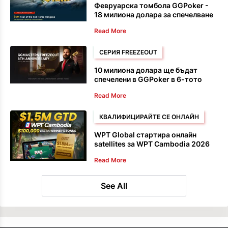
Февруарска томбола GGPoker -
18 милиона долара за спечелване
този месец
Read More
СЕРИЯ FREEZEOUT
10 милиона долара ще бъдат
спечелени в GGPoker в 6-тото
юбилейно издание GG Masters
Read More
КВАЛИФИЦИРАЙТЕ СЕ ОНЛАЙН
WPT Global стартира онлайн
satellites за WPT Cambodia 2026
Read More
See All