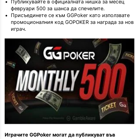
Публикувайте в официалната нишка за месец
февруари 500 за шанса да спечелите.
Присъединете се към GGPoker като използвате
промоционалния код GOPOKER за награда за нов
играч.
Играчите GGPoker могат да публикуват във