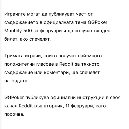
Играчите могат да публикуват част от
съдържанието в официалната тема GGPoker
Monthly 500 за февруари и да получат входен
билет, ако спечелят.
Тримата играчи, които получат най-много
положителни гласове в Reddit за тяхното
съдържание или коментари, ще спечелят
наградата.
GGPoker публикува официални инструкции в своя
канал Reddit във вторник, 11 февруари, като
посочва.