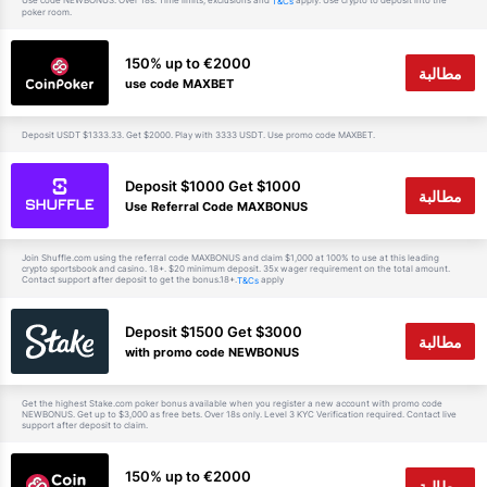
Use code NEWBONUS. Over 18s. Time limits, exclusions and
apply. Use crypto to deposit into the
T&Cs
poker room.
150% up to €2000
مطالبة
use code MAXBET
Deposit USDT $1333.33. Get $2000. Play with 3333 USDT. Use promo code MAXBET.
Deposit $1000 Get $1000
مطالبة
Use Referral Code MAXBONUS
Join Shuffle.com using the referral code MAXBONUS and claim $1,000 at 100% to use at this leading
crypto sportsbook and casino. 18+. $20 minimum deposit. 35x wager requirement on the total amount.
Contact support after deposit to get the bonus.18+.
apply
T&Cs
Deposit $1500 Get $3000
مطالبة
with promo code NEWBONUS
Get the highest Stake.com poker bonus available when you register a new account with promo code
NEWBONUS. Get up to $3,000 as free bets. Over 18s only. Level 3 KYC Verification required. Contact live
support after deposit to claim.
150% up to €2000
مطالبة